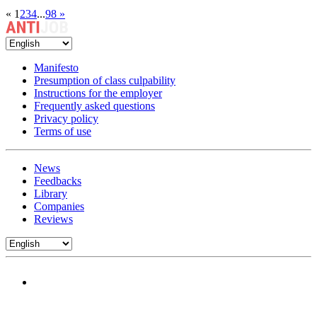
«
1
2
3
4
...
98
»
Manifesto
Presumption of class culpability
Instructions for the employer
Frequently asked questions
Privacy policy
Terms of use
News
Feedbacks
Library
Companies
Reviews