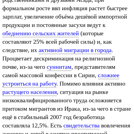
формальном росте ввп инфляция растет быстрее
зарплат, увеличение объёма дешёвой импортной
продукции и постоянные засухи ведут к
обеднению сельских жителей
(которые
составляют 25% всей рабочей силы) и, как
следствие, их
активной миграции в города
.
Процветает дескриминация на религиозной
почве, из-за чего
суннитам
, представителям
самой массовой конфессии в Сирии,
сложнее
устроиться на работу
. Помимо влияния активно
растущего населения
, ситуация на рынке
низкоквалифицированного труда осложняется
притоком мигрантов из Ирака, из-за чего в стране
ещё в стабильный 2007 год безработица
составляла 12,5%. Есть
свидетельства
вовлечения
женщин и детей в занятие проституцией,