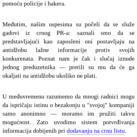
pomoću policije i hakera.
Međutim, našim uspesima su počeli da se služe
gadovi iz crnog PR-a: saznali smo da se
predstavljajući kao zaposleni oni postavljaju na
antidžobu lažne informacije protiv svojih
konkurenata. Poznat nam je čak i slučaj iznude
jednog preduzetnika — pretili su mu da će ga
okaljati na antidžobu ukoliko ne plati.
U međuvremenu razumemo da mnogi radnici mogu
da ispričaju istinu o bezakonju u "svojoj" kompaniji
samo anonimno — moramo im pružiti takvu
mogućnost. Zato uvodimo sistem potvrđivanja
informacija dobijenih pri
dodavanju na crnu listu
.