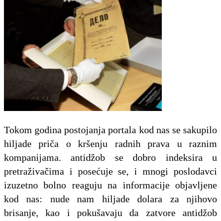
Tokom godina postojanja portala kod nas se sakupilo
hiljade priča o kršenju radnih prava u raznim
kompanijama. antidžob se dobro indeksira u
pretraživačima i posećuje se, i mnogi poslodavci
izuzetno bolno reaguju na informacije objavljene
kod nas: nude nam hiljade dolara za njihovo
brisanje, kao i pokušavaju da zatvore antidžob