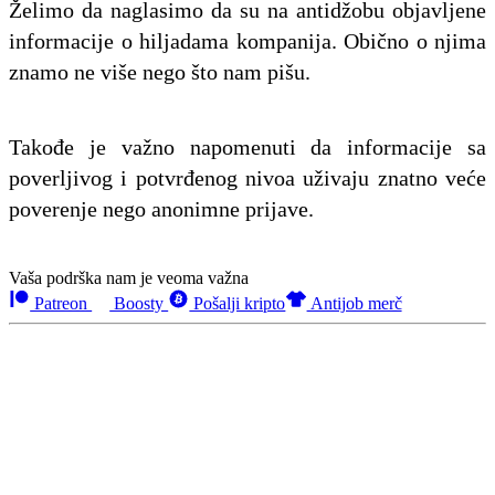
Želimo da naglasimo da su na antidžobu objavljene
informacije o hiljadama kompanija. Obično o njima
znamo ne više nego što nam pišu.
Takođe je važno napomenuti da informacije sa
poverljivog i potvrđenog nivoa uživaju znatno veće
poverenje nego anonimne prijave.
Vaša podrška nam je veoma važna
Patreon
Boosty
Pošalji kripto
Antijob merč