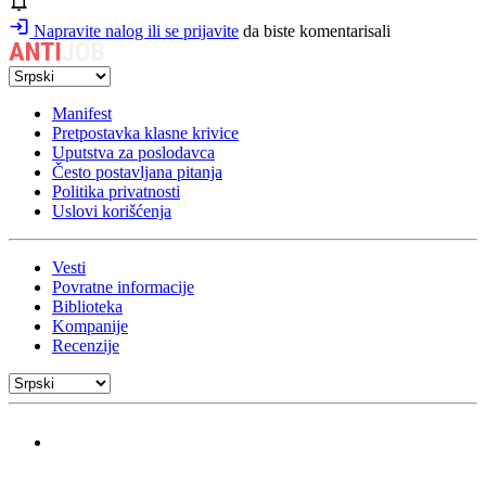
Napravite nalog ili se prijavite
da biste komentarisali
Manifest
Pretpostavka klasne krivice
Uputstva za poslodavca
Često postavljana pitanja
Politika privatnosti
Uslovi korišćenja
Vesti
Povratne informacije
Biblioteka
Kompanije
Recenzije