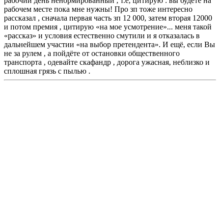
рабочий день ненормированный , т.е, цитирую : вы будете на
рабочем месте пока мне нужны! Про зп тоже интересно
рассказал , сначала первая часть зп 12 000, затем вторая 12000
и потом премия , цитирую «на мое усмотрение»... меня такой
«рассказ» и условия естественно смутили и я отказалась в
дальнейшем участии «на выбор претендента». И ещё, если Вы
не за рулем , а пойдёте от остановки общественного
транспорта , одевайте скафандр , дорога ужасная, неблизко и
сплошная грязь с пылью .