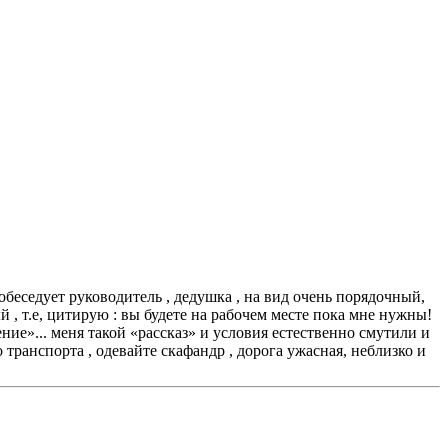
беседует руководитель , дедушка , на вид очень порядочный,
й , т.е, цитирую : вы будете на рабочем месте пока мне нужны!
ение»... меня такой «рассказ» и условия естественно смутили и
 транспорта , одевайте скафандр , дорога ужасная, неблизко и