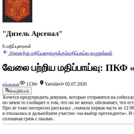
"Дизель Арсенал"
6 மதிப்புரைகள்
அனைத்து மதிப்புரைகளுக்கும்
மதிப்பாய்வு எழுதுங்கள்
வேலை பற்றிய மதிப்பாய்வு: ПКФ 
1136
•
Yaroslavl
•
02.07.2020
நம்பகமான
மொழிபெயர்
Хочется предупредить девушек, которые отправятся на собесед
но зачем то сообщает о том, что он не женат, обозначает, что е
Про зп тоже интересно рассказал , сначала первая часть зп 12 
я отказалась в дальнейшем участии «на выбор претендента». И е
сплошная грязь с пылью .