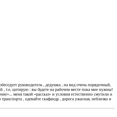
беседует руководитель , дедушка , на вид очень порядочный,
й , т.е, цитирую : вы будете на рабочем месте пока мне нужны!
ение»... меня такой «рассказ» и условия естественно смутили и
 транспорта , одевайте скафандр , дорога ужасная, неблизко и