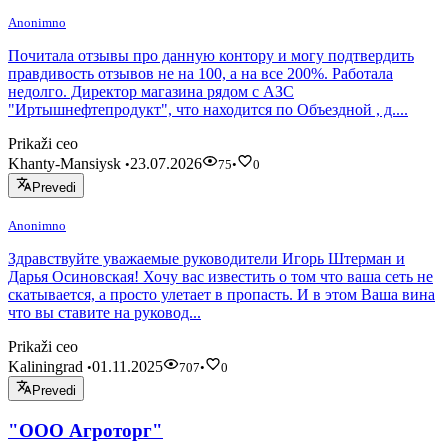
Anonimno
Почитала отзывы про данную контору и могу подтвердить
правдивость отзывов не на 100, а на все 200%. Работала
недолго. Директор магазина рядом с АЗС
"Иртышнефтепродукт", что находится по Объездной , д....
Prikaži ceo
Khanty-Mansiysk
23.07.2026
•
75
•
0
Prevedi
Anonimno
Здравствуйте уважаемые руководители Игорь Штерман и
Дарья Осиновская! Хочу вас известить о том что ваша сеть не
скатывается, а просто улетает в пропасть. И в этом Ваша вина
что вы ставите на руковод...
Prikaži ceo
Kaliningrad
01.11.2025
•
707
•
0
Prevedi
"ООО Агроторг"