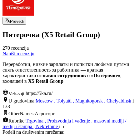
Prevedi
Пятерочка (X5 Retail Group)
270 recenzija
Napiši recenziju
Переработки, низкие зарплаты и попытки любыми путями
снять ответственность за работника — краткая
характеристика
отзывов сотрудников
о
«Пятёрочке»
,
входящей в
X5 Retail Group
Veb-sajt:
https://5ka.ru/
U gradovima:
Moscow
,
Tolyatti
,
Magnitogorsk
,
Chelyabinsk
i
133
OtherNames:
Агроторг
Rubrike:
Trgovina
,
Proizvodnja i vađenje
,
masovni mediji /
mediji / štampa
,
Nekretnine
i 5
Podeli na društvenim mrežama: