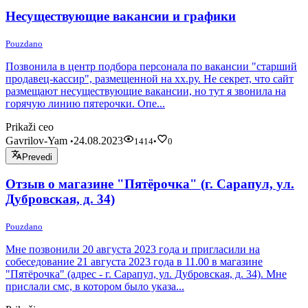
Несуществующие вакансии и графики
Pouzdano
Позвонила в центр подбора персонала по вакансии "старший
продавец-кассир", размещенной на хх.ру. Не секрет, что сайт
размещают несуществующие вакансии, но тут я звонила на
горячую линию пятерочки. Опе...
Prikaži ceo
Gavrilov-Yam
24.08.2023
•
1414
•
0
Prevedi
Отзыв о магазине "Пятёрочка" (г. Сарапул, ул.
Дубровская, д. 34)
Pouzdano
Мне позвонили 20 августа 2023 года и пригласили на
собеседование 21 августа 2023 года в 11.00 в магазине
"Пятёрочка" (адрес - г. Сарапул, ул. Дубровская, д. 34). Мне
прислали смс, в котором было указа...