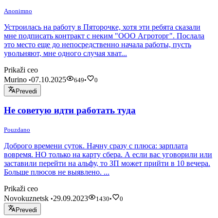
Anonimno
Устроилась на работу в Пяторочке, хотя эти ребята сказали
мне подписать контракт с неким "ООО Агроторг". Послала
это место еще до непосредственно начала работы, пусть
увольняют, мне одного случая хват...
Prikaži ceo
Murino
07.10.2025
•
649
•
0
Prevedi
Не советую идти работать туда
Pouzdano
Доброго времени суток. Начну сразу с плюса: зарплата
вовремя. НО только на карту сбера. А если вас уговорили или
заставили перейти на альфу, то ЗП может прийти в 10 вечера.
Больше плюсов не выявлено. ...
Prikaži ceo
Novokuznetsk
29.09.2023
•
1430
•
0
Prevedi