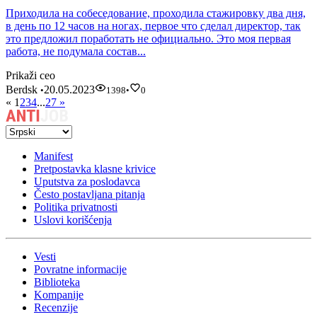
Приходила на собеседование, проходила стажировку два дня,
в день по 12 часов на ногах, первое что сделал директор, так
это предложил поработать не официально. Это моя первая
работа, не подумала состав...
Prikaži ceo
Berdsk
20.05.2023
•
1398
•
0
«
1
2
3
4
...
27
»
Manifest
Pretpostavka klasne krivice
Uputstva za poslodavca
Često postavljana pitanja
Politika privatnosti
Uslovi korišćenja
Vesti
Povratne informacije
Biblioteka
Kompanije
Recenzije