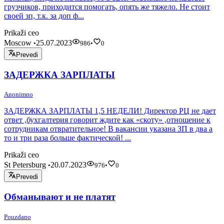
грузчиков, приходится помогать, опять же тяжело. Не стоит
своей зп, т.к. за доп ф...
Prikaži ceo
Moscow
25.07.2023
•
986
•
0
Prevedi
ЗАДЕРЖКА ЗАРПЛАТЫ
Anonimno
ЗАДЕРЖКА ЗАРПЛАТЫ 1,5 НЕДЕЛИ! Директор РЦ не дает
ответ ,бухгалтерия говорит ждите как «скоту» ,отношение к
сотрудникам отвратительное! В вакансии указана ЗП в два а
то и три раза больше фактической! ...
Prikaži ceo
St Petersburg
20.07.2023
•
976
•
0
Prevedi
Обманывают и не платят
Pouzdano