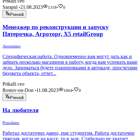
Prikaži ceo
Sarapul
21.08.2023
•
1318
•
0
Prevedi
Менеджер по реконструкции и запуску
Пятерочка, Агроторг, X5 retailGroup
Anonimno
Специфическая работа. Одновременно вам могут дать как и
забрать несколько магазинов в работу, когда вам успевать ваше
дело. Заниматься будете планировками в автокаде, просчетами
бюджета объекта, отчет...
Prikaži ceo
Rostov-on-Don
11.08.2023
•
1064
•
0
Prevedi
На любителя
Pouzdano
Работал достаточно давно, еще студентом. Работа достаточно
тяжелая, когда не на кассе, то в зале. Стабильно не хватает