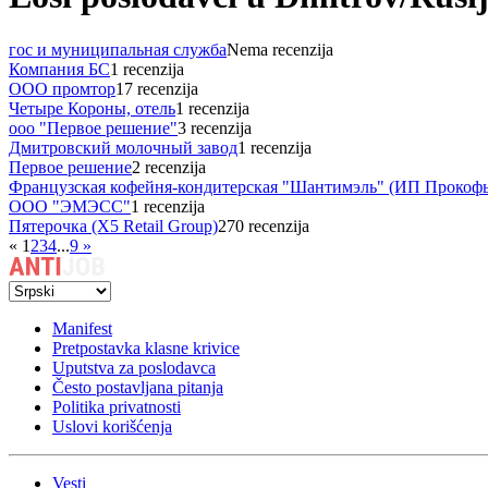
гос и муниципальная служба
Nema recenzija
Компания БС
1 recenzija
ООО промтор
17 recenzija
Четыре Короны, отель
1 recenzija
ооо "Первое решение"
3 recenzija
Дмитровский молочный завод
1 recenzija
Первое решение
2 recenzija
Французская кофейня-кондитерская "Шантимэль" (ИП Прокофь
ООО "ЭМЭСС"
1 recenzija
Пятерочка (X5 Retail Group)
270 recenzija
«
1
2
3
4
...
9
»
Manifest
Pretpostavka klasne krivice
Uputstva za poslodavca
Često postavljana pitanja
Politika privatnosti
Uslovi korišćenja
Vesti