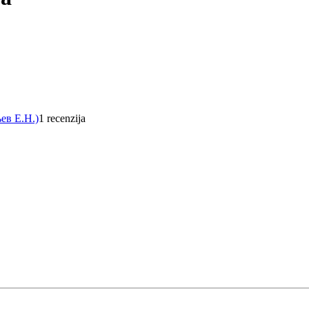
ев Е.Н.)
1 recenzija