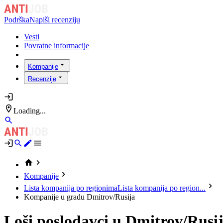
Podrška
Napiši recenziju
Vesti
Povratne informacije
Kompanije
Recenzije
Loading...
Kompanije
Lista kompanija po regionima
Lista kompanija po region...
Kompanije u gradu Dmitrov/Rusija
Loši poslodavci u Dmitrov/Rusi