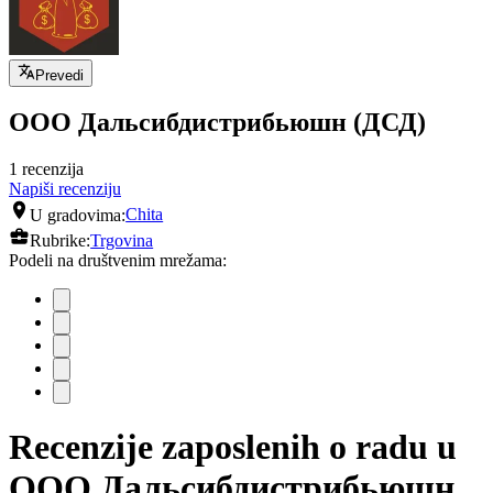
Prevedi
ООО Дальсибдистрибьюшн (ДСД)
1 recenzija
Napiši recenziju
U gradovima:
Chita
Rubrike:
Trgovina
Podeli na društvenim mrežama:
Recenzije zaposlenih o radu u
ООО Дальсибдистрибьюшн