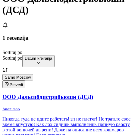
(ДСД)
1 recenzija
Sortiraj po
Sortiraj po
Datum kreiranja
Samo Moscow
Prevedi
ООО Дальсибдистрибьюшн (ДСД)
Anonimno
Никогда туда не идите работать! зп не платят! Не тратьте свое
время впустую! Как лох сидишь выполняешь грязную работу
в этой вонючей дырени! Даже на описание всех кошмаров