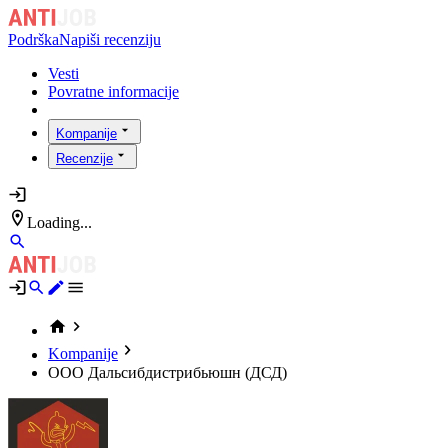
Podrška
Napiši recenziju
Vesti
Povratne informacije
Kompanije
Recenzije
Loading...
Kompanije
ООО Дальсибдистрибьюшн (ДСД)