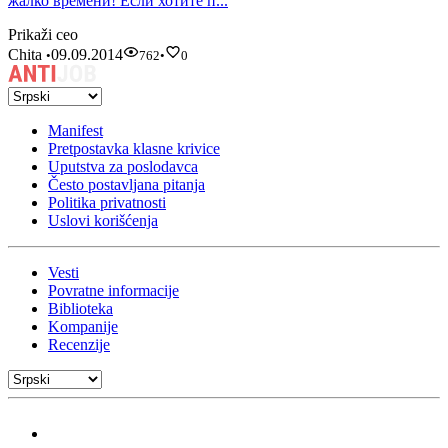
жалко времени! Если хотите п...
Prikaži ceo
Chita
09.09.2014
•
762
•
0
Manifest
Pretpostavka klasne krivice
Uputstva za poslodavca
Često postavljana pitanja
Politika privatnosti
Uslovi korišćenja
Vesti
Povratne informacije
Biblioteka
Kompanije
Recenzije