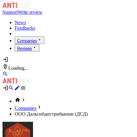
Support
Write review
News
Feedbacks
Companies
Reviews
Loading...
Companies
ООО Дальсибдистрибьюшн (ДСД)