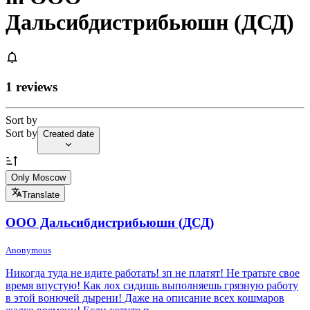
Дальсибдистрибьюшн (ДСД)
1 reviews
Sort by
Sort by
Created date
Only Moscow
Translate
ООО Дальсибдистрибьюшн (ДСД)
Anonymous
Никогда туда не идите работать! зп не платят! Не тратьте свое
время впустую! Как лох сидишь выполняешь грязную работу
в этой вонючей дырени! Даже на описание всех кошмаров