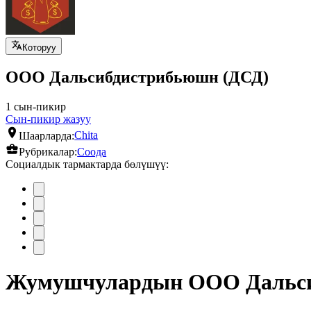
Которуу
ООО Дальсибдистрибьюшн (ДСД)
1 сын-пикир
Сын-пикир жазуу
Шаарларда:
Chita
Рубрикалар:
Соода
Социалдык тармактарда бөлүшүү:
Жумушчулардын ООО Дальсиб