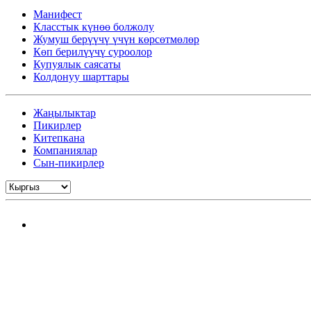
Манифест
Класстык күнөө болжолу
Жумуш берүүчү үчүн көрсөтмөлөр
Көп берилүүчү суроолор
Купуялык саясаты
Колдонуу шарттары
Жаңылыктар
Пикирлер
Китепкана
Компаниялар
Сын-пикирлер