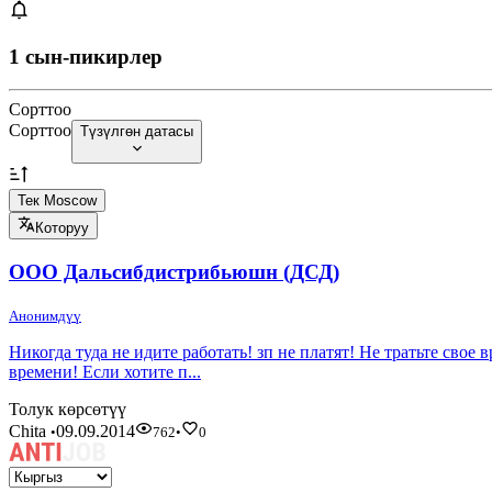
1 сын-пикирлер
Сорттоо
Сорттоо
Түзүлгөн датасы
Тек Moscow
Которуу
ООО Дальсибдистрибьюшн (ДСД)
Анонимдүү
Никогда туда не идите работать! зп не платят! Не тратьте св
времени! Если хотите п...
Толук көрсөтүү
Chita
09.09.2014
•
762
•
0