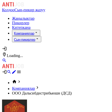
Колдоо
Сын-пикир жазуу
Жаңылыктар
Пикирлер
Китепкана
Компаниялар
Сын-пикирлер
Loading...
Компаниялар
ООО Дальсибдистрибьюшн (ДСД)