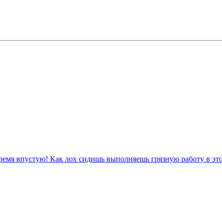
ое время впустую! Как лох сидишь выполняешь грязную работу в 