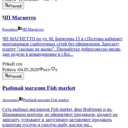
Prevedi
ЧП Магнетто
Pouzdano
ЧП Магнетто
ЧП МАГНЕТТО по ул. М. Бирюзова 15 в г.Полтава набирает
монтажников слаботочных сетей без оформления. Зарплату
платит "сколько не жалко". Проработал добросовесно месяц,
дые недели в командировке в г.Ки...
Prikaži ceo
Poltava
04.05.2020
•
843
•
0
Prevedi
Рыбный магазин Fish market
Anonimno
Рыбный магазин Fish market
Сеть рыбных магазинов Fish market, фоп Войтенко и ко.
Шарашкина контора, не оформляют продавцов, кидают на
зарплату, угрожают и запугивают,заставляют продавать
клиентам тухлую и гнилую рыбу, кислое пи...