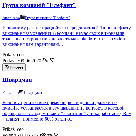
Група компаній "Елефант"
Anonimno
Група компаній "Елефант"
В жодному разі не працюйте з передоплатою! Лише по факту
виконання замовлення! В компанії немає своїх виконавців,
тож зірвані строки погана якість матеріалів та низька якість
виконання вам гарантовані...
Prikaži ceo
Poltava
09.06.2020
•
0
•
0
Prevedi
Шварцман
Pouzdano
Шварцман
Если вы цените свое время, нервы и деньги, даже и не
думайте устраивается в эту шарашкину контору, в которой
обращаются с людьми как с " скотиной" , пока работаете, Вам
" платят" примерно 60% от з/п о...
Prikaži ceo
Poltava
11.05.2020
•
788
•
0