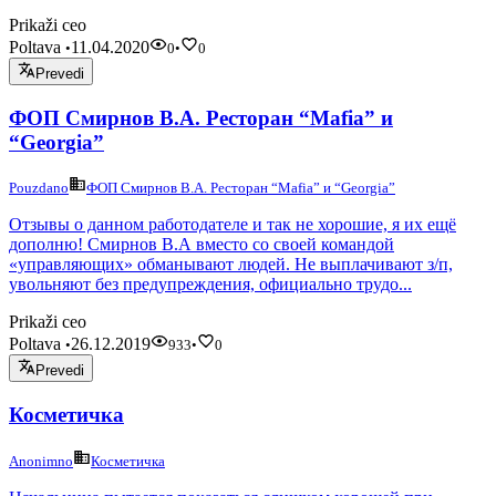
Prikaži ceo
Poltava
11.04.2020
•
0
•
0
Prevedi
ФОП Смирнов В.А. Ресторан “Mafia” и
“Georgia”
Pouzdano
ФОП Смирнов В.А. Ресторан “Mafia” и “Georgia”
Отзывы о данном работодателе и так не хорошие, я их ещё
дополню! Смирнов В.А вместо со своей командой
«управляющих» обманывают людей. Не выплачивают з/п,
увольняют без предупреждения, официально трудо...
Prikaži ceo
Poltava
26.12.2019
•
933
•
0
Prevedi
Косметичка
Anonimno
Косметичка