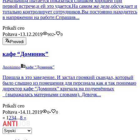
Начальница пытается показаться слишком хорошей при
первой встрече,и ей это удается.На самом же деле,обсуждает и
тотально контролирует сотрудников.Вы постоянно находитесь
в напряжении на работе.Спрашив...
Prikaži ceo
Poltava
13.12.2019
•
902
•
0
Prevedi
кафе “Доминик”
Anonimno
кафе “Доминик”
Пришла в это заведение. И застал громкий скандал, который
было слышно из помещения для персонала как я так понимаю
директор кафе “Доминик” кричала на подченённых
（выражалась матерными словами). Девочк...
Prikaži ceo
Poltava
14.11.2019
•
0
•
0
«
1
2
3
4
...
8
»