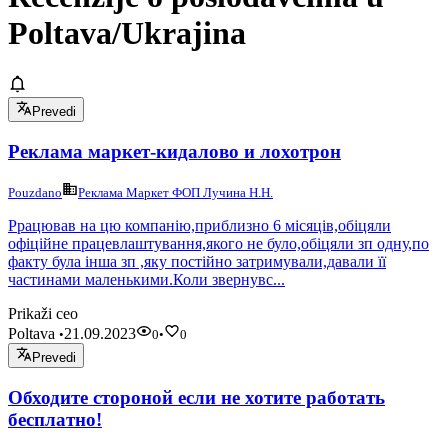
Poltava/Ukrajina
Prevedi
Реклама маркет-кидалово и лохотрон
Pouzdano
Реклама Маркет ФОП Лучина Н.Н.
Ррацював на цю компанію,приблизно 6 місяців,обіцяли
офіційне працевлаштування,якого не було,обіцяли зп одну,по
факту була інша зп ,яку постійно затримували,давали її
частинами маленькими.Коли звернувс...
Prikaži ceo
Poltava
21.09.2023
•
0
•
0
Prevedi
Обходите стороной если не хотите работать
бесплатно!