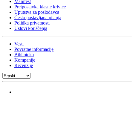
Manifest
Pretpostavka klasne krivice
Uputstva za poslodavca
Često postavljana pitanja
Politika privatnosti
Uslovi korišćenja
Vesti
Povratne informacije
Biblioteka
Kompanije
Recenzije