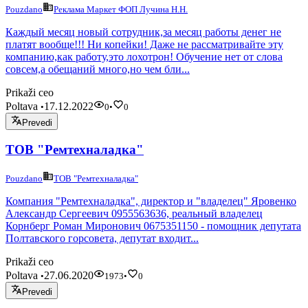
Pouzdano
Реклама Маркет ФОП Лучина Н.Н.
Каждый месяц новый сотрудник,за месяц работы денег не
платят вообще!!! Ни копейки! Даже не рассматривайте эту
компанию,как работу,это лохотрон! Обучение нет от слова
совсем,а обещаний много,но чем бли...
Prikaži ceo
Poltava
17.12.2022
•
0
•
0
Prevedi
ТОВ "Ремтехналадка"
Pouzdano
ТОВ "Ремтехналадка"
Компания "Ремтехналадка", директор и "владелец" Яровенко
Александр Сергеевич 0955563636, реальный владелец
Корнберг Роман Миронович 0675351150 - помощник депутата
Полтавского горсовета, депутат входит...
Prikaži ceo
Poltava
27.06.2020
•
1973
•
0
Prevedi