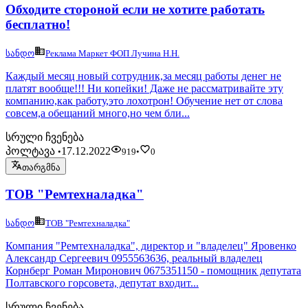
Обходите стороной если не хотите работать
бесплатно!
სანდო
Реклама Маркет ФОП Лучина Н.Н.
Каждый месяц новый сотрудник,за месяц работы денег не
платят вообще!!! Ни копейки! Даже не рассматривайте эту
компанию,как работу,это лохотрон! Обучение нет от слова
совсем,а обещаний много,но чем бли...
სრული ჩვენება
პოლტავა
17.12.2022
•
919
•
0
თარგმნა
ТОВ "Ремтехналадка"
სანდო
ТОВ "Ремтехналадка"
Компания "Ремтехналадка", директор и "владелец" Яровенко
Александр Сергеевич 0955563636, реальный владелец
Корнберг Роман Миронович 0675351150 - помощник депутата
Полтавского горсовета, депутат входит...
სრული ჩვენება