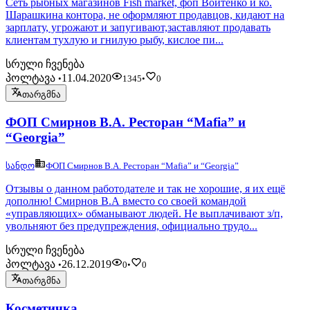
Сеть рыбных магазинов Fish market, фоп Войтенко и ко.
Шарашкина контора, не оформляют продавцов, кидают на
зарплату, угрожают и запугивают,заставляют продавать
клиентам тухлую и гнилую рыбу, кислое пи...
სრული ჩვენება
პოლტავა
11.04.2020
•
1345
•
0
თარგმნა
ФОП Смирнов В.А. Ресторан “Mafia” и
“Georgia”
სანდო
ФОП Смирнов В.А. Ресторан “Mafia” и “Georgia”
Отзывы о данном работодателе и так не хорошие, я их ещё
дополню! Смирнов В.А вместо со своей командой
«управляющих» обманывают людей. Не выплачивают з/п,
увольняют без предупреждения, официально трудо...
სრული ჩვენება
პოლტავა
26.12.2019
•
0
•
0
თარგმნა
Косметичка