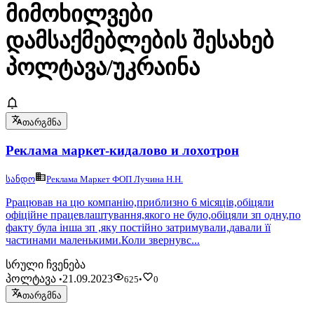
მიმოხილვები
დამსაქმებლების შესახებ
პოლტავა/უკრაინა
თარგმნა
Реклама маркет-кидалово и лохотрон
სანდო
Реклама Маркет ФОП Лучина Н.Н.
Ррацював на цю компанію,приблизно 6 місяців,обіцяли
офіційне працевлаштування,якого не було,обіцяли зп одну,по
факту була інша зп ,яку постійно затримували,давали її
частинами маленькими.Коли звернувс...
სრული ჩვენება
პოლტავა
21.09.2023
•
625
•
0
თარგმნა