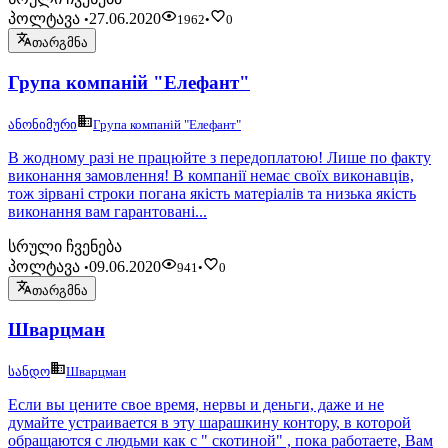
პოლტავა
27.06.2020
•
1962
•
0
თარგმნა
Група компаній "Елефант"
ანონიმური
Група компаній "Елефант"
В жодному разі не працюйте з передоплатою! Лише по факту
виконання замовлення! В компанії немає своїх виконавців,
тож зірвані строки погана якість матеріалів та низька якість
виконання вам гарантовані...
სრული ჩვენება
პოლტავა
09.06.2020
•
941
•
0
თარგმნა
Шварцман
სანდო
Шварцман
Если вы цените свое время, нервы и деньги, даже и не
думайте устраивается в эту шарашкину контору, в которой
обращаются с людьми как с " скотиной" , пока работаете, Вам