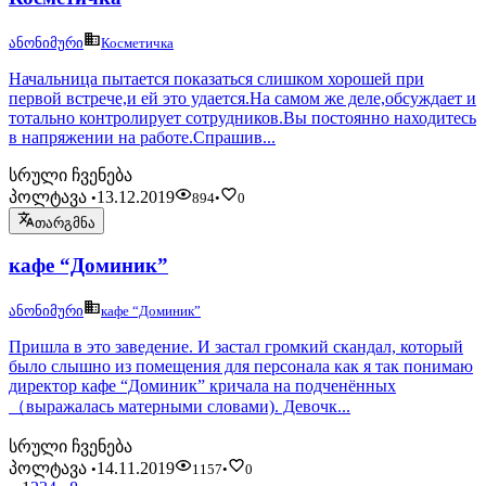
ანონიმური
Косметичка
Начальница пытается показаться слишком хорошей при
первой встрече,и ей это удается.На самом же деле,обсуждает и
тотально контролирует сотрудников.Вы постоянно находитесь
в напряжении на работе.Спрашив...
სრული ჩვენება
პოლტავა
13.12.2019
•
894
•
0
თარგმნა
кафе “Доминик”
ანონიმური
кафе “Доминик”
Пришла в это заведение. И застал громкий скандал, который
было слышно из помещения для персонала как я так понимаю
директор кафе “Доминик” кричала на подченённых
（выражалась матерными словами). Девочк...
სრული ჩვენება
პოლტავა
14.11.2019
•
1157
•
0