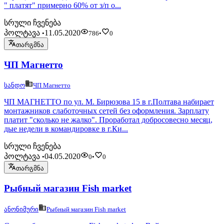
" платят" примерно 60% от з/п о...
სრული ჩვენება
პოლტავა
11.05.2020
•
786
•
0
თარგმნა
ЧП Магнетто
სანდო
ЧП Магнетто
ЧП МАГНЕТТО по ул. М. Бирюзова 15 в г.Полтава набирает
монтажников слаботочных сетей без оформления. Зарплату
платит "сколько не жалко". Проработал добросовесно месяц,
дые недели в командировке в г.Ки...
სრული ჩვენება
პოლტავა
04.05.2020
•
0
•
0
თარგმნა
Рыбный магазин Fish market
ანონიმური
Рыбный магазин Fish market