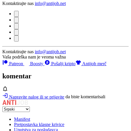
Kontaktirajte nas
info@antijob.net
Kontaktirajte nas
info@antijob.net
Vaša podrška nam je veoma važna
Patreon
Boosty
Pošalji kripto
Antijob merč
komentar
Napravite nalog ili se prijavite
da biste komentarisali
Manifest
Pretpostavka klasne krivice
Uputstva za poslodavca