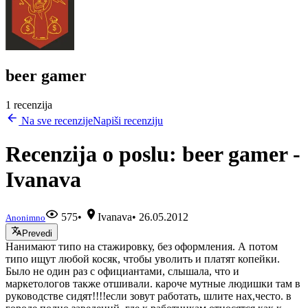
beer gamer
1 recenzija
Na sve recenzije
Napiši recenziju
Recenzija o poslu: beer gamer -
Ivanava
575
•
Ivanava
•
26.05.2012
Anonimno
Prevedi
Нанимают типо на стажировку, без оформления. А потом
типо ищут любой косяк, чтобы уволить и платят копейки.
Было не один раз с официантами, слышала, что и
маркетологов также отшивали. кароче мутные людишки там в
руководстве сидят!!!!если зовут работать, шлите нах,често. в