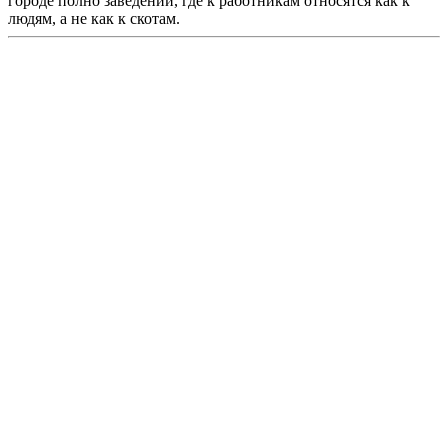
городе полно заведений, где к работникам относятся как к
людям, а не как к скотам.