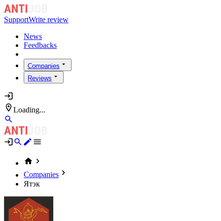
Support
Write review
News
Feedbacks
Companies
Reviews
Loading...
Companies
Ятэк