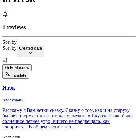
1 reviews
Sort by
Sort by
Created date
Only Moscow
Translate
Ятэк
Anonymous
Расскажу я Вам детки сказку. Сказку о том, как и на старуху
бывает проруха или о том как я сьездил в Якутск. Итак, было
солнечное летнее утро, ничего не предвещало, как
говорится... В общем звонит тел...
Show full