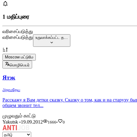
1 மதிப்புரை
வரிசைப்படுத்து
வரிசைப்படுத்து
உருவாக்கப்பட்ட த…
Moscow மட்டுமே
மொழிபெயர்
Ятэк
அநாமதேய
Расскажу я Вам детки сказку. Сказку о том, как и на старуху бы
общем звонит тел...
முழுவதும் காட்டு
Yakutsk
19.09.2012
•
1666
•
0