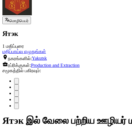
மொழிபெயர்
Ятэк
1 மதிப்புரை
மதிப்பாய்வு எழுதுங்கள்
நகரங்களில்:
Yakutsk
ரப்ரிக்குகள்:
Production and Extraction
சமூகத்தில் பகிரவும்:
Ятэк இல் வேலை பற்றிய ஊழியர் ம