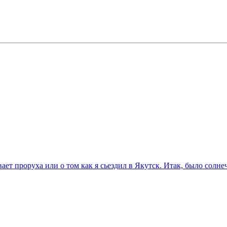
вает проруха или о том как я сьездил в Якутск. Итак, было солне