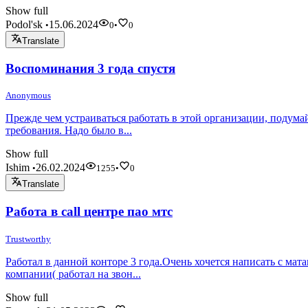
Show full
Podol'sk
15.06.2024
•
0
•
0
Translate
Воспоминания 3 года спустя
Anonymous
Прежде чем устраиваться работать в этой организации, подумай
требования. Надо было в...
Show full
Ishim
26.02.2024
•
1255
•
0
Translate
Работа в call центре пао мтс
Trustworthy
Работал в данной конторе 3 года.Очень хочется написать с ма
компании( работал на звон...
Show full