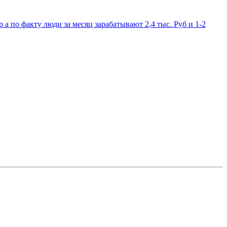
 а по факту люди за месяц зарабатывают 2,4 тыс. Руб и 1-2