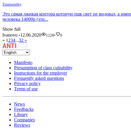
Trustworthy
Это самая лживая контора которую ещк свет не видовал, а имен
человека 14000р (эти...
Show full
Ivanovo
12.06.2020
•
1228
•
0
«
1
2
3
4
...
32
»
Manifesto
Presumption of class culpability
Instructions for the employer
Frequently asked questions
Privacy policy
Terms of use
News
Feedbacks
Library
Companies
Reviews