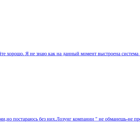
те хорошо. Я не знаю как на данный момент выстроена система о
тами,но постараюсь без них.Лозунг компании " не обманешь-не 