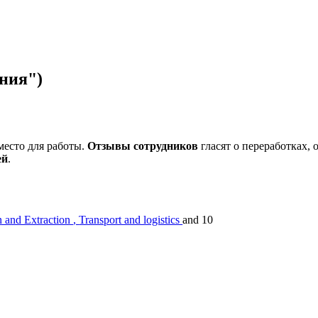
ния")
есто для работы.
Отзывы сотрудников
гласят о переработках, 
ей
.
n and Extraction
,
Transport and logistics
and 10