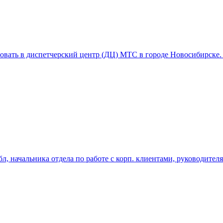
ловать в диспетчерский центр (ДЦ) МТС в городе Новосибирске. 
л, начальника отдела по работе с корп. клиентами, руководите