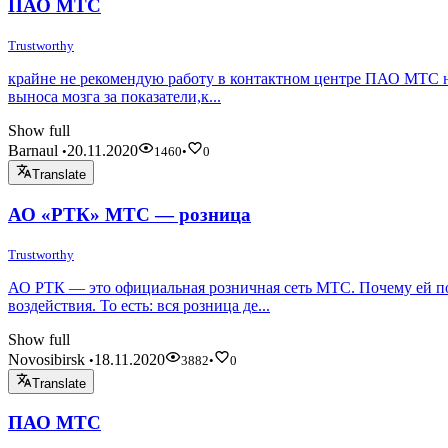
ПАО МТС
Trustworthy
крайне не рекомендую работу в контактном центре ПАО МТС на
выноса мозга за показатели,к...
Show full
Barnaul
20.11.2020
•
1460
•
0
Translate
АО «РТК» МТС — розница
Trustworthy
АО РТК — это официальная розничная сеть МТС. Почему ей по
воздействия. То есть: вся розница де...
Show full
Novosibirsk
18.11.2020
•
3882
•
0
Translate
ПАО МТС