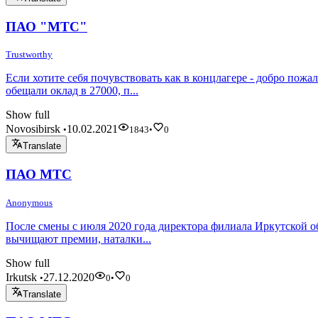
ПАО "МТС"
Trustworthy
Если хотите себя почувствовать как в концлагере - добро пожа
обещали оклад в 27000, п...
Show full
Novosibirsk
10.02.2021
•
1843
•
0
Translate
ПАО МТС
Anonymous
После смены с июля 2020 года директора филиала Иркутской об
вычищают премии, наталки...
Show full
Irkutsk
27.12.2020
•
0
•
0
Translate