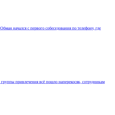
Обман начался с первого собеседования по телефону, где
ля группы привлечения всё пошло наперекосяк, сотрудникам