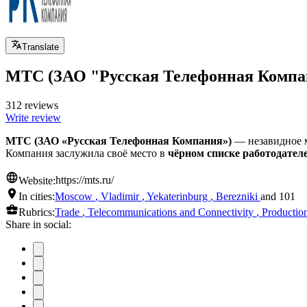
Translate
МТС (ЗАО "Русская Телефонная Компа
312 reviews
Write review
МТС (ЗАО «Русская Телефонная Компания»)
— незавидное м
Компания заслужила своё место в
чёрном списке работодател
Website:
https://mts.ru/
In cities:
Moscow
,
Vladimir
,
Yekaterinburg
,
Berezniki
and 101
Rubrics:
Trade
,
Telecommunications and Connectivity
,
Productio
Share in social: