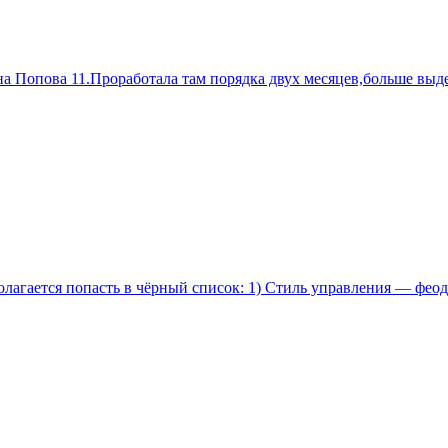
 Попова 11.Проработала там порядка двух месяцев,больше выде
лагается попасть в чёрный список: 1) Стиль управления — фео