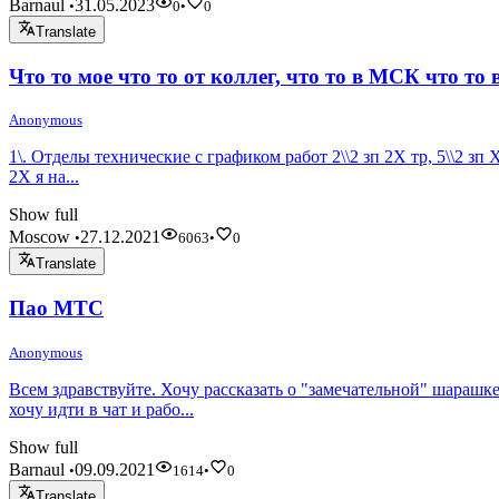
Barnaul
31.05.2023
•
0
•
0
Translate
Что то мое что то от коллег, что то в МСК что то 
Anonymous
1\. Отделы технические с графиком работ 2\\2 зп 2Х тр, 5\\2 зп Х
2Х я на...
Show full
Moscow
27.12.2021
•
6063
•
0
Translate
Пао МТС
Anonymous
Всем здравствуйте. Хочу рассказать о "замечательной" шарашк
хочу идти в чат и рабо...
Show full
Barnaul
09.09.2021
•
1614
•
0
Translate