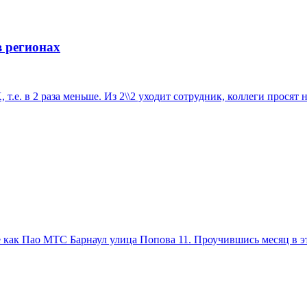
в регионах
, т.е. в 2 раза меньше. Из 2\\2 уходит сотрудник, коллеги просят 
е как Пао МТС Барнаул улица Попова 11. Проучившись месяц в э