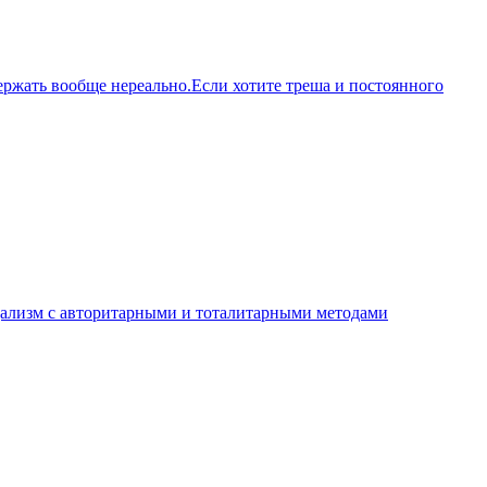
ржать вообще нереально.Если хотите треша и постоянного
дализм с авторитарными и тоталитарными методами