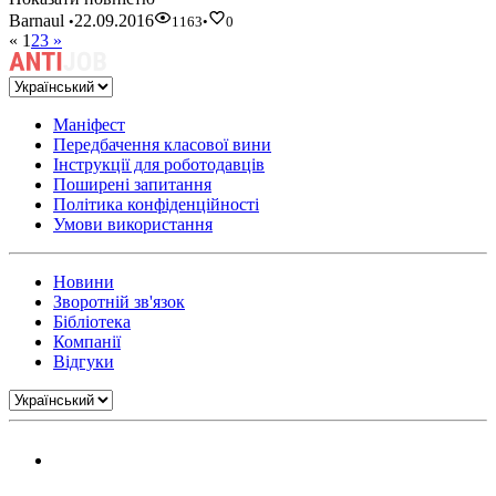
Barnaul
22.09.2016
•
1163
•
0
«
1
2
3
»
Маніфест
Передбачення класової вини
Інструкції для роботодавців
Поширені запитання
Політика конфіденційності
Умови використання
Новини
Зворотній зв'язок
Бібліотека
Компанії
Відгуки