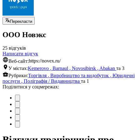
Перекласти
ООО Новэкс
25 відгуків
Написати відгук
Веб-сайт:
https://novex.ru/
У містах:
Kemerovo
,
Barnaul
,
Novosibirsk
,
Abakan
та 3
Рубрики:
Торгівля
,
Виробництво та видобуток
,
Юридичні
послуги
,
Поліграфія / Видавництва
та 1
Поділитися у соцмережах:
Відгуки працівників про