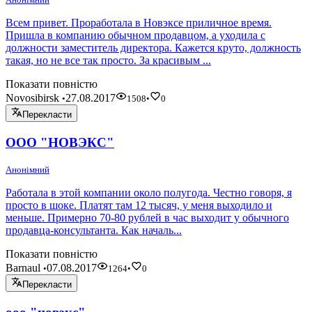
Всем привет. Проработала в Новэксе приличное время.
Пришла в компанию обычном продавцом, а уходила с
должности заместитель директора. Кажется круто, должность
такая, но не все так просто. За красивым ...
Показати повністю
Novosibirsk
27.08.2017
•
1508
•
0
Перекласти
ООО "НОВЭКС"
Анонімний
Работала в этой компании около полугода. Честно говоря, я
просто в шоке. Платят там 12 тысяч, у меня выходило и
меньше. Примерно 70-80 рублей в час выходит у обычного
продавца-консультанта. Как началь...
Показати повністю
Barnaul
07.08.2017
•
1264
•
0
Перекласти