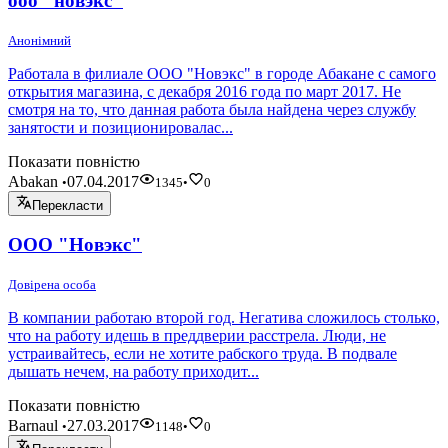
ооо "новэкс"
Анонімний
Работала в филиале ООО "Новэкс" в городе Абакане с самого
открытия магазина, с декабря 2016 года по март 2017. Не
смотря на то, что данная работа была найдена через службу
занятости и позиционировалас...
Показати повністю
Abakan
07.04.2017
•
1345
•
0
Перекласти
ООО "Новэкс"
Довірена особа
В компании работаю второй год. Негатива сложилось столько,
что на работу идешь в преддверии расстрела. Люди, не
устраивайтесь, если не хотите рабского труда. В подвале
дышать нечем, на работу приходит...
Показати повністю
Barnaul
27.03.2017
•
1148
•
0