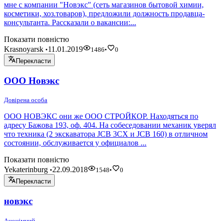
мне с компании "Новэкс" (сеть магазинов бытовой химии,
косметики, хоз.товаров), предложили должность продавца-
консультанта. Рассказали о вакансии:...
Показати повністю
Krasnoyarsk
11.01.2019
•
1486
•
0
Перекласти
ООО Новэкс
Довірена особа
ООО НОВЭКС они же ООО СТРОЙКОР. Находяться по
адресу Бажова 193, оф. 404. На собеседовании механик уверял
что техника (2 экскаватора JCB 3CX и JCB 160) в отличном
состоянии, обслуживается у официалов ...
Показати повністю
Yekaterinburg
22.09.2018
•
1548
•
0
Перекласти
новэкс
Анонімний