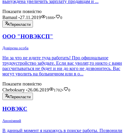
вынуждена увеличить зарплату продавцам и ...
Показати повністю
Barnaul
27.11.2019
•
1666
•
0
Перекласти
ООО "НОВЭКСП"
Довірена особа
Ни за что не идите туда работать! Про официальное
трудоустройство забудьте. Если вас уволят,то никто с вами
рассчитываться не будет и ни до кого не дозвонитесь. Вас
могут уволить на больничном или в о...
Показати повністю
Cheboksary
26.06.2019
•
1702
•
0
Перекласти
НОВЭКС
Анонімний
В данный момент я нахожусь в поиске работы. Позвонили