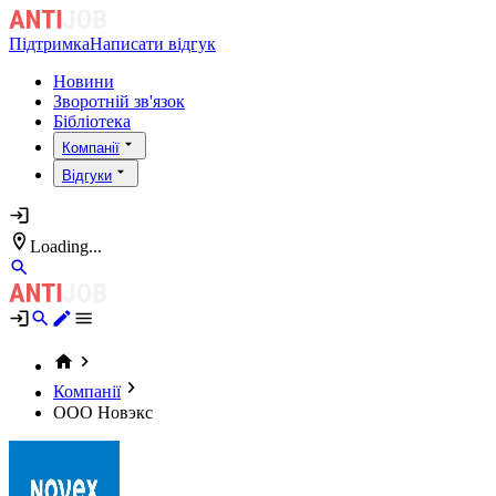
Підтримка
Написати відгук
Новини
Зворотній зв'язок
Бібліотека
Компанії
Відгуки
Loading...
Компанії
ООО Новэкс