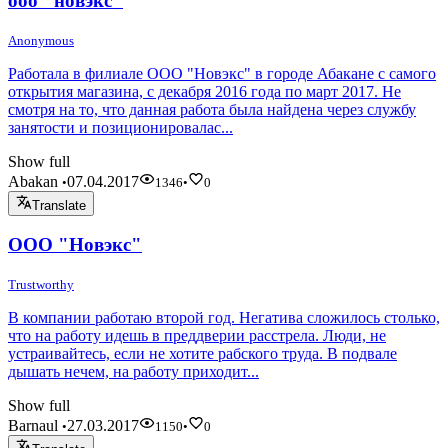
ооо "новэкс"
Anonymous
Работала в филиале ООО "Новэкс" в городе Абакане с самого
открытия магазина, с декабря 2016 года по март 2017. Не
смотря на то, что данная работа была найдена через службу
занятости и позиционировалас...
Show full
Abakan
07.04.2017
•
1346
•
0
Translate
ООО "Новэкс"
Trustworthy
В компании работаю второй год. Негатива сложилось столько,
что на работу идешь в преддверии расстрела. Люди, не
устраивайтесь, если не хотите рабского труда. В подвале
дышать нечем, на работу приходит...
Show full
Barnaul
27.03.2017
•
1150
•
0