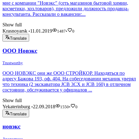
мне с компании "Новэкс" (сеть магазинов бытовой химии,
косметики, хоз.товаров), предложили должность продавца-
консультанта. Рассказали о вакансии:...
Show full
Krasnoyarsk
11.01.2019
•
1487
•
0
Translate
ООО Новэкс
Trustworthy
ООО НОВЭКС они же ООО СТРОЙКОР. Находяться по
адресу Бажова 193, оф. 404. На собеседовании механик уверял
что техника (2 экскаватора JCB 3CX и JCB 160) в отличном
состоянии, обслуживается у официалов ...
Show full
Yekaterinburg
22.09.2018
•
1550
•
0
Translate
новэкс
Anonymous