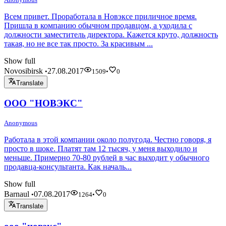
Всем привет. Проработала в Новэксе приличное время.
Пришла в компанию обычном продавцом, а уходила с
должности заместитель директора. Кажется круто, должность
такая, но не все так просто. За красивым ...
Show full
Novosibirsk
27.08.2017
•
1509
•
0
Translate
ООО "НОВЭКС"
Anonymous
Работала в этой компании около полугода. Честно говоря, я
просто в шоке. Платят там 12 тысяч, у меня выходило и
меньше. Примерно 70-80 рублей в час выходит у обычного
продавца-консультанта. Как началь...
Show full
Barnaul
07.08.2017
•
1264
•
0
Translate