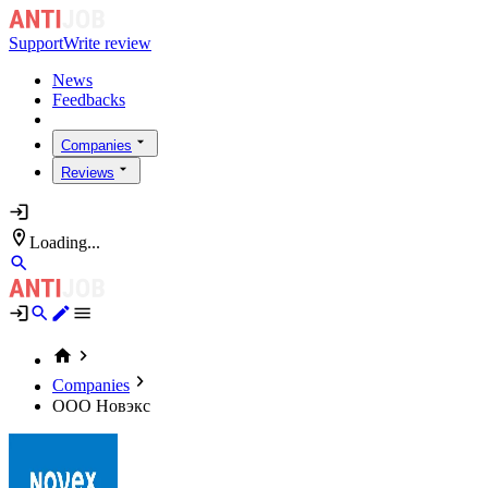
Support
Write review
News
Feedbacks
Companies
Reviews
Loading...
Companies
ООО Новэкс