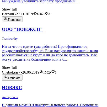
вынуждена увеличить зарплату продавцам и ...
Show full
Barnaul
27.11.2019
•
1669
•
0
Translate
ООО "НОВЭКСП"
Trustworthy
Ни за что не идите туда работать! Про официальное
трудоустройство забудьте. Если вас уволят,то никто с вами
рассчитываться не будет и ни до кого не дозвонитесь. Вас
могут уволить на больничном или в о...
Show full
Cheboksary
26.06.2019
•
1702
•
0
Translate
НОВЭКС
Anonymous
В данный момент я нахожусь в поиске работы. Позвонили