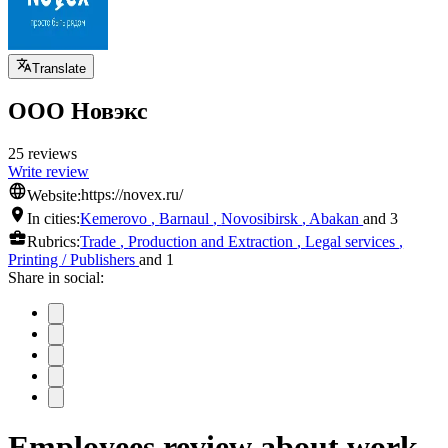
Translate
ООО Новэкс
25 reviews
Write review
Website:
https://novex.ru/
In cities:
Kemerovo
,
Barnaul
,
Novosibirsk
,
Abakan
and 3
Rubrics:
Trade
,
Production and Extraction
,
Legal services
,
Printing / Publishers
and 1
Share in social:
Employees review about work