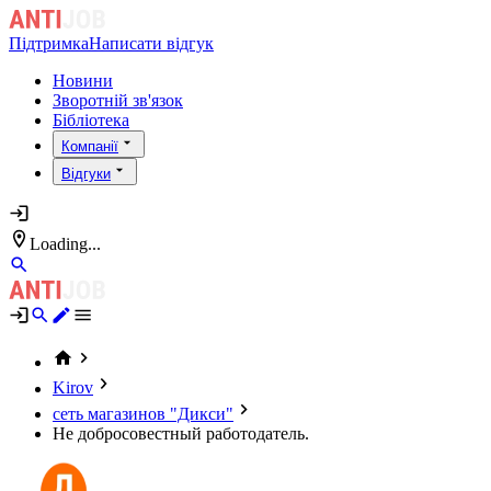
Підтримка
Написати відгук
Новини
Зворотній зв'язок
Бібліотека
Компанії
Відгуки
Loading...
Kirov
сеть магазинов "Дикси"
Не добросовестный работодатель.