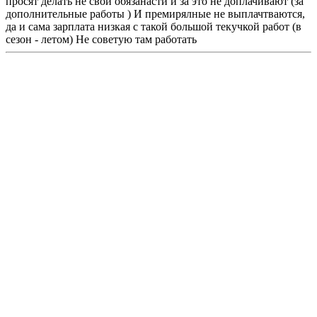
просят делать не свои обязанасти и за это не доплачивают (за
дополнительные работы ) И премирялные не выплачтваются,
да и сама зарплата низкая с такой большой текучкой работ (в
сезон - летом) Не советую там работать