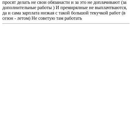
просят делать не свои обязанасти и за это не доплачивают (за
дополнительные работы ) И премирялные не выплачтваются,
да и сама зарплата низкая с такой большой текучкой работ (в
сезон - летом) Не советую там работать