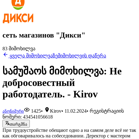
сеть магазинов "Дикси"
83 მიმოხილვა
ყველა მიმოხილვაზე
მიმოხილვის დაწერა
სამუშაოს მიმოხილვა: Не
добросовестный
работодатель. - Kirov
1425
•
Kirov
•
11.02.2024
• რეგისტრაციის
ანონიმური
ნომერი: 434541056618
თარგმნა
При трудоустройстве обещают одно а на самом деле всё не так
как обговаривалось на собеседовании. Деректор с мастером