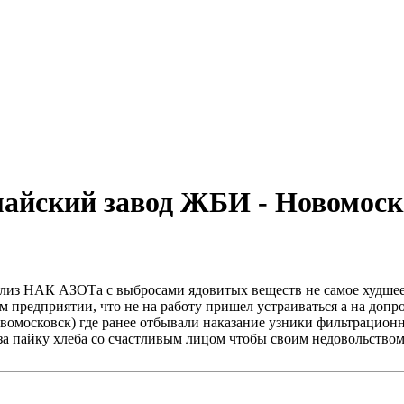
майский завод ЖБИ - Новомоск
 близ НАК АЗОТа с выбросами ядовитых веществ не самое худше
ом предприятии, что не на работу пришел устраиваться а на допр
омосковск) где ранее отбывали наказание узники фильтрационн
за пайку хлеба со счастливым лицом чтобы своим недовольство