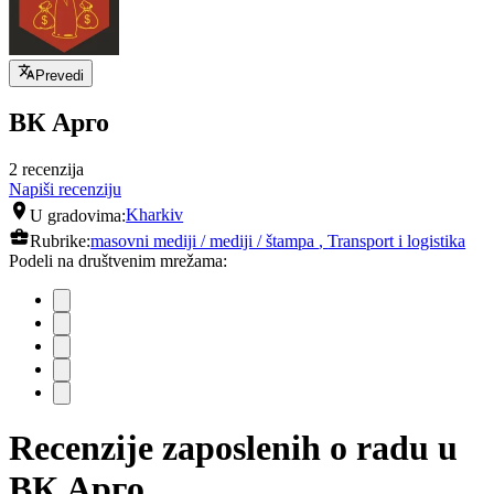
Prevedi
ВК Арго
2 recenzija
Napiši recenziju
U gradovima:
Kharkiv
Rubrike:
masovni mediji / mediji / štampa
,
Transport i logistika
Podeli na društvenim mrežama:
Recenzije zaposlenih o radu u
ВК Арго