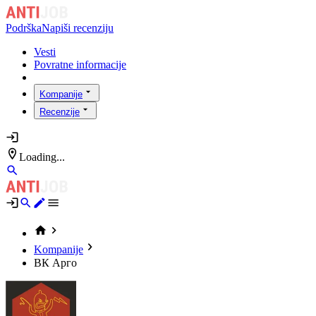
Podrška
Napiši recenziju
Vesti
Povratne informacije
Kompanije
Recenzije
Loading...
Kompanije
ВК Арго