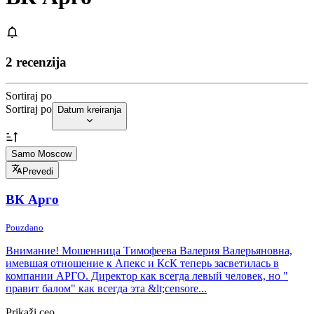
2 recenzija
Sortiraj po
Sortiraj po
Datum kreiranja
Samo Moscow
Prevedi
ВК Арго
Pouzdano
Внимание! Мошенница Тимофеева Валерия Валерьяновна,
имевшая отношение к Апекс и КсК теперь засветилась в
компании АРГО. Директор как всегда левый человек, но "
правит балом" как всегда эта &lt;censore...
Prikaži ceo