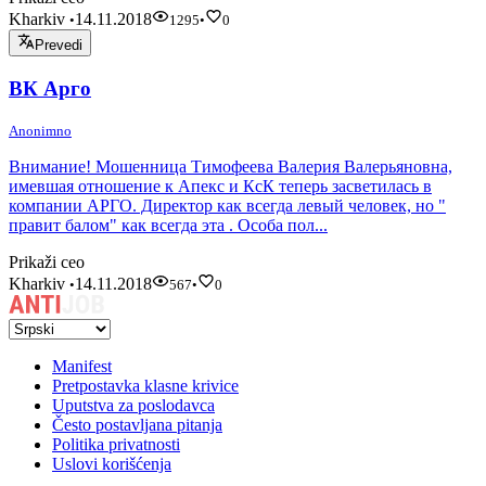
Kharkiv
14.11.2018
•
1295
•
0
Prevedi
ВК Арго
Anonimno
Внимание! Мошенница Тимофеева Валерия Валерьяновна,
имевшая отношение к Апекс и КсК теперь засветилась в
компании АРГО. Директор как всегда левый человек, но "
правит балом" как всегда эта . Особа пол...
Prikaži ceo
Kharkiv
14.11.2018
•
567
•
0
Manifest
Pretpostavka klasne krivice
Uputstva za poslodavca
Često postavljana pitanja
Politika privatnosti
Uslovi korišćenja