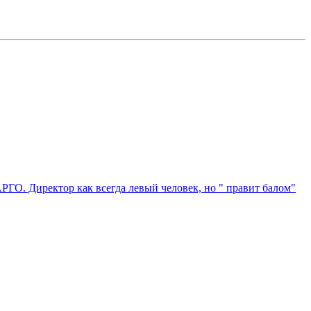
ГО. Директор как всегда левый человек, но " правит балом"