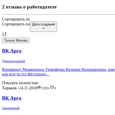
2 отзыва о работодателе
Сортировать по
Сортировать по
Дата создания
Только Москва
ВК Арго
Доверительный
Внимание! Мошенница Тимофеева Валерия Валерьяновна, имевш
как всегда эта &lt;censore...
Показать полностью
Харьков
14.11.2018
•
1293
•
0
ВК Арго
Анонимный