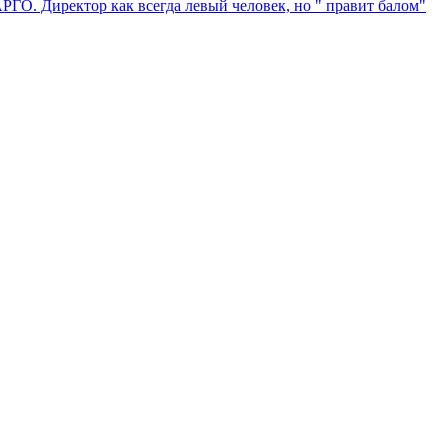
ГО. Директор как всегда левый человек, но " правит балом"