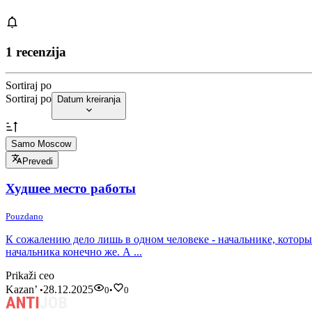
1 recenzija
Sortiraj po
Sortiraj po
Datum kreiranja
Samo Moscow
Prevedi
Худшее место работы
Pouzdano
К сожалению дело лишь в одном человеке - начальнике, которы
начальника конечно же. А ...
Prikaži ceo
Kazan’
28.12.2025
•
0
•
0