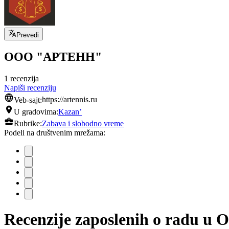
Prevedi
ООО "АРТЕНН"
1 recenzija
Napiši recenziju
Veb-sajt:
https://artennis.ru
U gradovima:
Kazan’
Rubrike:
Zabava i slobodno vreme
Podeli na društvenim mrežama:
Recenzije zaposlenih o radu