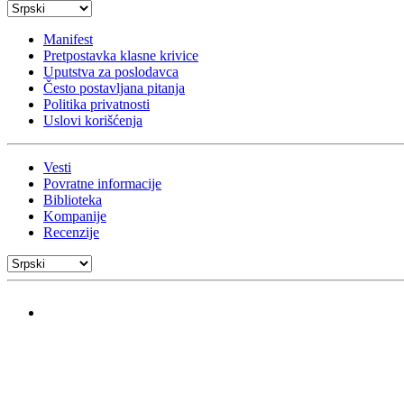
Manifest
Pretpostavka klasne krivice
Uputstva za poslodavca
Često postavljana pitanja
Politika privatnosti
Uslovi korišćenja
Vesti
Povratne informacije
Biblioteka
Kompanije
Recenzije