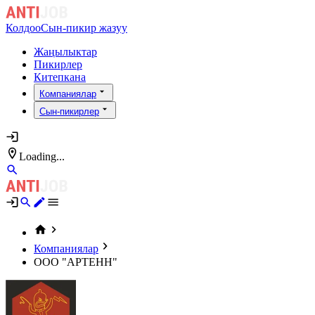
Колдоо
Сын-пикир жазуу
Жаңылыктар
Пикирлер
Китепкана
Компаниялар
Сын-пикирлер
Loading...
Компаниялар
ООО "АРТЕНН"