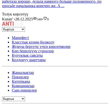
работала хорошо, делала намного больше положенного. по
просьбе начальника конечно же. А ...
Толук көрсөтүү
Kazan’
28.12.2025
•
346
•
0
Манифест
Класстык күнөө болжолу
Жумуш берүүчү үчүн көрсөтмөлөр
Көп берилүүчү суроолор
Купуялык саясаты
Колдонуу шарттары
Жаңылыктар
Пикирлер
Китепкана
Компаниялар
Сын-пикирлер