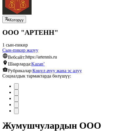
Которуу
ООО "АРТЕНН"
1 сын-пикир
Сын-пикир жазуу
Вебсайт:
https://artennis.ru
Шаарларда:
Kazan’
Рубрикалар:
Көңүл ачуу жана эс алуу
Социалдык тармактарда бөлүшүү:
Жумушчулардын ООО