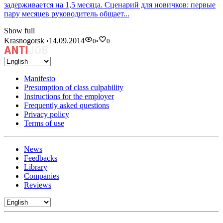
задерживается на 1,5 месяца. Сценарий для новичков: первые
пару месяцев руководитель общает...
Show full
Krasnogorsk
14.09.2014
•
0
•
0
Manifesto
Presumption of class culpability
Instructions for the employer
Frequently asked questions
Privacy policy
Terms of use
News
Feedbacks
Library
Companies
Reviews