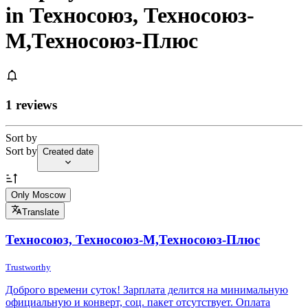
in Техносоюз, Техносоюз-
М,Техносоюз-Плюс
1 reviews
Sort by
Sort by
Created date
Only Moscow
Translate
Техносоюз, Техносоюз-М,Техносоюз-Плюс
Trustworthy
Доброго времени суток! Зарплата делится на минимальную
официальную и конверт, соц. пакет отсутствует. Оплата