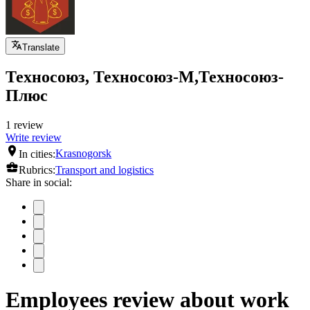
Translate
Техносоюз, Техносоюз-М,Техносоюз-
Плюс
1 review
Write review
In cities:
Krasnogorsk
Rubrics:
Transport and logistics
Share in social:
Employees review about work