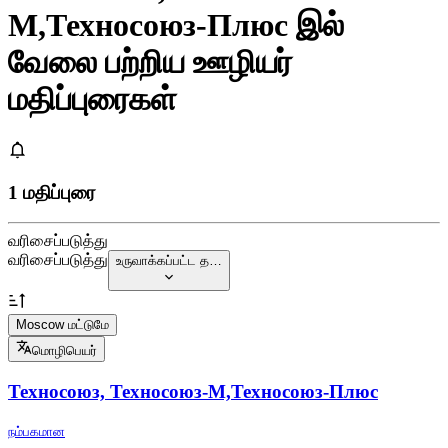
М,Техносоюз-Плюс இல்
வேலை பற்றிய ஊழியர்
மதிப்புரைகள்
1 மதிப்புரை
வரிசைப்படுத்து
வரிசைப்படுத்து
உருவாக்கப்பட்ட த…
Moscow மட்டுமே
மொழிபெயர்
Техносоюз, Техносоюз-М,Техносоюз-Плюс
நம்பகமான