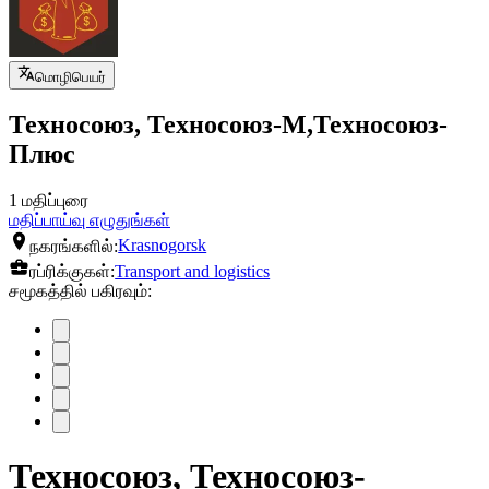
மொழிபெயர்
Техносоюз, Техносоюз-М,Техносоюз-
Плюс
1 மதிப்புரை
மதிப்பாய்வு எழுதுங்கள்
நகரங்களில்:
Krasnogorsk
ரப்ரிக்குகள்:
Transport and logistics
சமூகத்தில் பகிரவும்:
Техносоюз, Техносоюз-