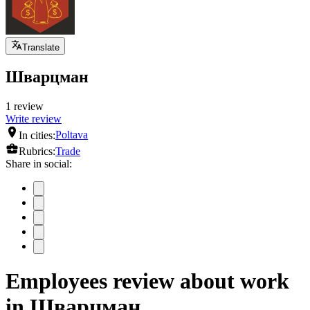
Translate
Шварцман
1 review
Write review
In cities:
Poltava
Rubrics:
Trade
Share in social:
Employees review about work
in Шварцман