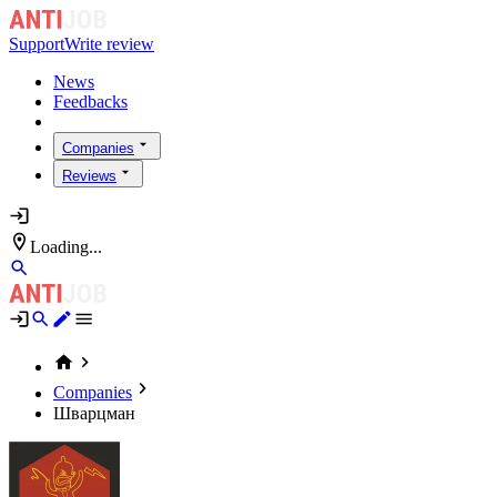
Support
Write review
News
Feedbacks
Companies
Reviews
Loading...
Companies
Шварцман