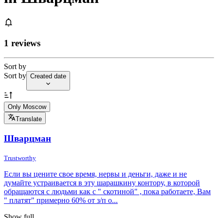
1 reviews
Sort by
Sort by
Created date
Only Moscow
Translate
Шварцман
Trustworthy
Если вы цените свое время, нервы и деньги, даже и не
думайте устраивается в эту шарашкину контору, в которой
обращаются с людьми как с " скотиной" , пока работаете, Вам
" платят" примерно 60% от з/п о...
Show full