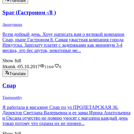
Translate
Spar (Гастроном √8 )
Anonymous
Всем добрый день. Хочу написать вам о великой компании
Спар, ныне Гастроном 8. Самая ужастная компания города
Иркутска. Зарплату платят с задержками как минимум 3-4
месяца, это бес шуток, некоторые ме...
Show full
Irkutsk
05.10.2017
•
1164
•
0
Translate
Спар
Trustworthy
Я работала в магазине Спар по ул ПРОЛЕТАРСКАЯ 36.
Директор Светлана Валерьевна и ее замы Ирина Анатольевна
и Оксана отчество не помню уносят с магазина каждый день
товар потому что охрана их не провер...
Show full