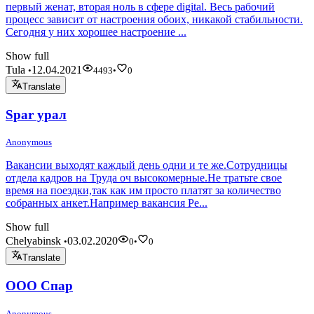
первый женат, вторая ноль в сфере digital. Весь рабочий
процесс зависит от настроения обоих, никакой стабильности.
Сегодня у них хорошее настроение ...
Show full
Tula
12.04.2021
•
4493
•
0
Translate
Spar урал
Anonymous
Вакансии выходят каждый день одни и те же.Сотрудницы
отдела кадров на Труда оч высокомерные.Не тратьте свое
время на поездки,так как им просто платят за количество
собранных анкет.Например вакансия Ре...
Show full
Chelyabinsk
03.02.2020
•
0
•
0
Translate
ООО Спар
Anonymous