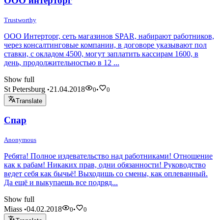
ООО интерторг
Trustworthy
ООО Интерторг, сеть магазинов SPAR, набирают работников,
через консалтинговые компании, в договоре указывают пол
ставки, с окладом 4500, могут заплатить кассирам 1600, в
день, продолжительностью в 12 ...
Show full
St Petersburg
21.04.2018
•
0
•
0
Translate
Спар
Anonymous
Ребята! Полное издевательство над работниками! Отношение
как к рабам! Никаких прав, одни обязанности! Руководство
ведет себя как бычьё! Выходишь со смены, как оплеванный.
Да ещё и выкупаешь все подряд...
Show full
Miass
04.02.2018
•
0
•
0