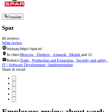
Translate
Spar
66 reviews
Write review
Website:
https://spar.ru/
In cities:
Moscow
,
Dmitrov
,
Angarsk
,
Irkutsk
and 12
Rubrics:
Trade
,
Production and Extraction
,
Security and safety
,
IT / Software Development / Implementation
Share in social:
Employees review about work