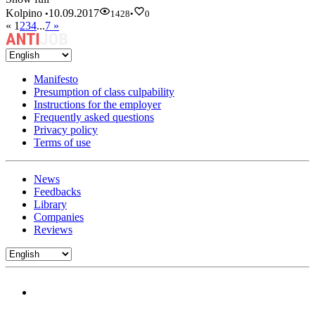
Kolpino
10.09.2017
•
1428
•
0
«
1
2
3
4
...
7
»
Manifesto
Presumption of class culpability
Instructions for the employer
Frequently asked questions
Privacy policy
Terms of use
News
Feedbacks
Library
Companies
Reviews