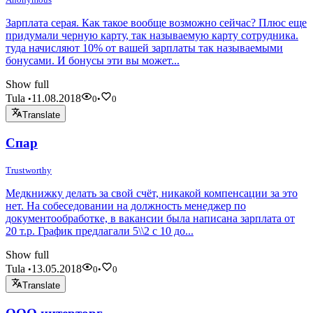
Зарплата серая. Как такое вообще возможно сейчас? Плюс еще
придумали черную карту, так называемую карту сотрудника.
туда начисляют 10% от вашей зарплаты так называемыми
бонусами. И бонусы эти вы может...
Show full
Tula
11.08.2018
•
0
•
0
Translate
Спар
Trustworthy
Медкнижку делать за свой счёт, никакой компенсации за это
нет. На собеседовании на должность менеджер по
документообработке, в вакансии была написана зарплата от
20 т.р. График предлагали 5\\2 с 10 до...
Show full
Tula
13.05.2018
•
0
•
0
Translate