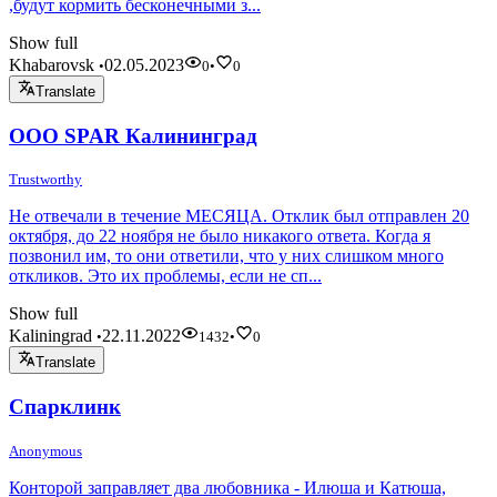
,будут кормить бесконечными з...
Show full
Khabarovsk
02.05.2023
•
0
•
0
Translate
ООО SPAR Калининград
Trustworthy
Не отвечали в течение МЕСЯЦА. Отклик был отправлен 20
октября, до 22 ноября не было никакого ответа. Когда я
позвонил им, то они ответили, что у них слишком много
откликов. Это их проблемы, если не сп...
Show full
Kaliningrad
22.11.2022
•
1432
•
0
Translate
Спарклинк
Anonymous
Конторой заправляет два любовника - Илюша и Катюша,