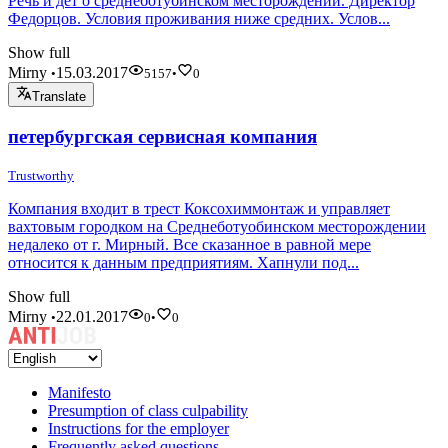
Речь и дет о среднеботубинском месторождении. Директор
Федорцов. Условия проживания ниже средних. Услов...
Show full
Mirny
15.03.2017
•
5157
•
0
Translate
петербургская сервисная компания
Trustworthy
Компания входит в трест Коксохиммонтаж и управляет
вахтовым городком на Среднеботуобинском месторождении
недалеко от г. Мирный. Все сказанное в равной мере
относится к данным предприятиям. Хапнули под...
Show full
Mirny
22.01.2017
•
0
•
0
Manifesto
Presumption of class culpability
Instructions for the employer
Frequently asked questions