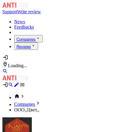
Support
Write review
News
Feedbacks
Companies
Reviews
Loading...
Companies
ООО,,Цвет,,