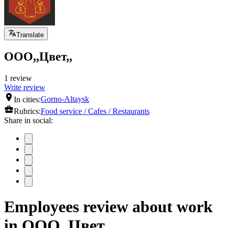
Translate
ООО,,Цвет,,
1 review
Write review
In cities:
Gorno-Altaysk
Rubrics:
Food service / Cafes / Restaurants
Share in social:
Employees review about work
in ООО,,Цвет,,