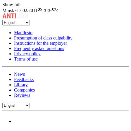
Show full
Minsk
17.02.2011
•
1313
•
0
Manifesto
Presumption of class culpability
Instructions for the employer
Frequently asked questions
Privacy policy
Terms of use
News
Feedbacks
Library
Companies
Reviews