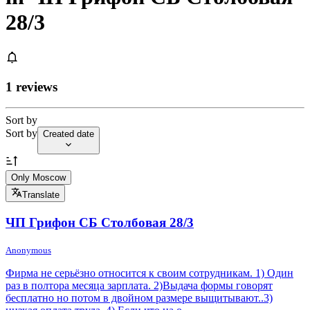
28/3
1 reviews
Sort by
Sort by
Created date
Only Moscow
Translate
ЧП Грифон СБ Столбовая 28/3
Anonymous
Фирма не серьёзно относится к своим сотрудникам. 1) Один
раз в полтора месяца зарплата. 2)Выдача формы говорят
бесплатно но потом в двойном размере выщитывают..3)