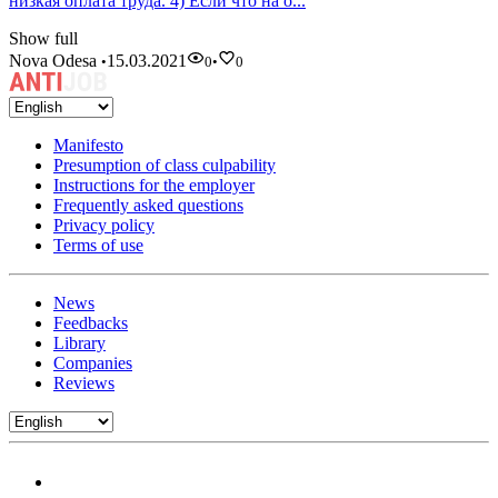
низкая оплата труда. 4) Если что на о...
Show full
Nova Odesa
15.03.2021
•
0
•
0
Manifesto
Presumption of class culpability
Instructions for the employer
Frequently asked questions
Privacy policy
Terms of use
News
Feedbacks
Library
Companies
Reviews