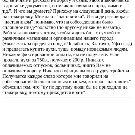
больничные и расходы на дорогу и связь. Работа заключается
в доставке документов, и никак не связана с продажами и
т.д.". И что вы думаете? Прихожу на следующий день, якобы
на стажировку. Мне дают "наставника". И в ходе разговора с
"наставником" понимаю, что на собеседовании было
сплошное пизд\*больство (по другому никак не назвать).
Работа заключается в том, чтобы ходить бл... с сумкой по
различным магазинам и организациям нашего города
(+выезжать за пределы города: Челябинск, Златоуст, Уфа и т.д)
и предлагать купить духи, тушь, помаду незнакомым людям.
Никакой фиксированной оплаты, вы не получаете. Если
продали духи за 750р., получаете 200 р. Никаких
оплачиваемых отпусков, больничных, никто Вам не
оплачивает дорогу. Никакого официального трудоустройства.
Получается каждое слово которое мне говорили на
собеседование было сплошным враньем, которое "наставник"
объяснил тем, что "ну по другому люди бы не приходили на
стажировку, поэтому приходится врать".