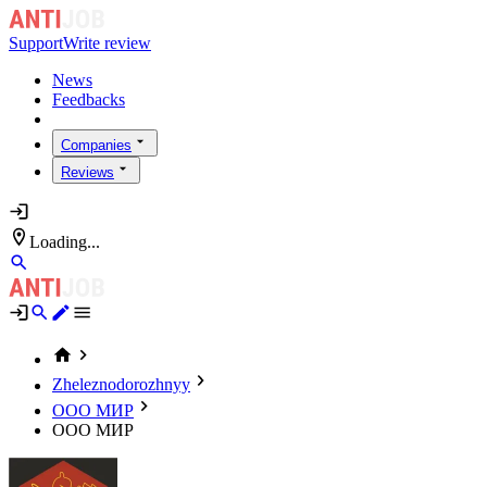
Support
Write review
News
Feedbacks
Companies
Reviews
Loading...
Zheleznodorozhnyy
ООО МИР
ООО МИР