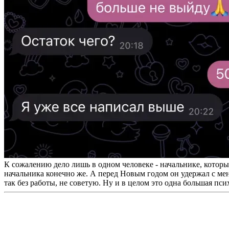
К сожалению дело лишь в одном человеке - начальнике, которы
начальника конечно же. А перед Новым годом он удержал с меня 
так без работы, не советую. Ну и в целом это одна большая п