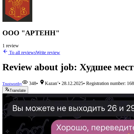
ООО "АРТЕНН"
1 review
To all reviews
Write review
Review about job: Худшее мест
348
•
Kazan’
•
28.12.2025
• Registration number: 1
Trustworthy
Translate