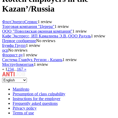
Kazan’/Russia
ФлотЭнергоСервис
1 review
Торговая компания "Церера"
1 review
ООО "Поволжская оконная компания"
1 review
Кафе Экспресс, ИП Камалиева Э.В.,ООО Радэль
1 review
Первое сообщение
No reviews
Бумфа Групп
1 review
оср
No reviews
Флорист ру
1 review
Система Главбух Регион - Казань
1 review
Мострубомонтаж
1 review
«
1
2
3
4
...
167
»
Manifesto
Presumption of class culpability
Instructions for the employer
Frequently asked questions
Privacy policy
Terms of use