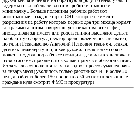
друзей выслать деньги на обратную дорогу, по началу были
задержки с з-п.обещали з-п от выроботки а закрыли
минималку... Больше половины рабочих работают
иностранные граждане стран СНГ которые не имеют
разрешения на работу которых первые два три месяца кормят
завтраками а потом говорят не устраивает валите нафиг,
иногда люди занимают или родственники высылают деньги
на обратную дорогу. директор вроде более менее адекватен,
но гл. ин Герасименко Анатолий Петрович тварь оч. редкая,
да и как инженер тупой, и как руководитель только орать
может... подмял под себя все позиции где крутится наличка и
из за этого не справляется с своими прямыми обязанностями.
Из за такого отношения текучка кадров просто сумашедшая -
за январь месяц уволилось только работников ИТР более 20
чел , а рабочих более 150 процентов 30 из них иностранные
граждане куда смотрит ФМС и прокуратура