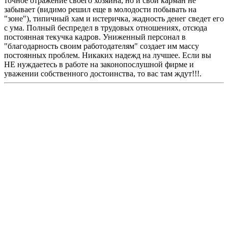
точное отражение своего хозяина, но и свой карман не
забывает (видимо решил еще в молодости побывать на
"зоне"), типичный хам и истеричка, жадность денег сведет его
с ума. Полный беспредел в трудовых отношениях, отсюда
постоянная текучка кадров. Униженный персонал в
"благодарность своим работодателям" создает им массу
постоянных проблем. Никаких надежд на лучшее. Если вы
НЕ нуждаетесь в работе на законопослушной фирме и
уважении собственного достоинства, то вас там ждут!!!.