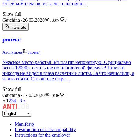
кучей комплексов, из за чего постоянн...
Show full
Gatchina
26.03.2020
•
5887
•
0
Translate
риомаг
Anonymous
риомаг
Ужасное место работы! З/п платят непонятную! Официально
всего 12000р. остальное по непонятной формуле! Никто и
никогда не видел в глаза расчетные листы. За что начислили, а
за что сняли! Сплошные штра...
Show full
Gatchina
17.03.2020
•
5010
•
0
«
1
2
3
4
...
8
»
Manifesto
Presumption of class culpability
Instructions for the employer