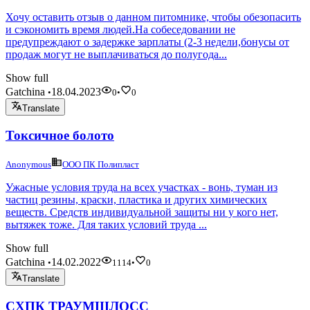
Хочу оставить отзыв о данном питомнике, чтобы обезопасить
и сэкономить время людей.На собеседовании не
предупреждают о задержке зарплаты (2-3 недели,бонусы от
продаж могут не выплачиваться до полугода...
Show full
Gatchina
18.04.2023
•
0
•
0
Translate
Токсичное болото
Anonymous
ООО ПК Полипласт
Ужасные условия труда на всех участках - вонь, туман из
частиц резины, краски, пластика и других химических
веществ. Средств индивидуальной защиты ни у кого нет,
вытяжек тоже. Для таких условий труда ...
Show full
Gatchina
14.02.2022
•
1114
•
0
Translate
СХПК ТРАУМШЛОСС