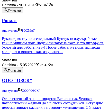
Show full
Gatchina
20.11.2020
•
5050
•
0
Translate
Росмат
Anonymous
РОСМАТ
Руководсво глупое,генеральный Бунчук психует,работаешь
как на минном поле.Людей считают за скот.Часто штрафуют.
Условий для работы нету! После работы не помыться,вода
холодная и вонючая как из унитаза...
Show full
Gatchina
15.05.2020
•
5204
•
0
Translate
ООО "ОЗСК"
Anonymous
ООО "ОЗСК"
Ответственный за производство Величко с.в. Человек
патологически жадный до з/п своих сотрудников. Регулярно
пересматривает расценки в сторону уменьшения. Обладает