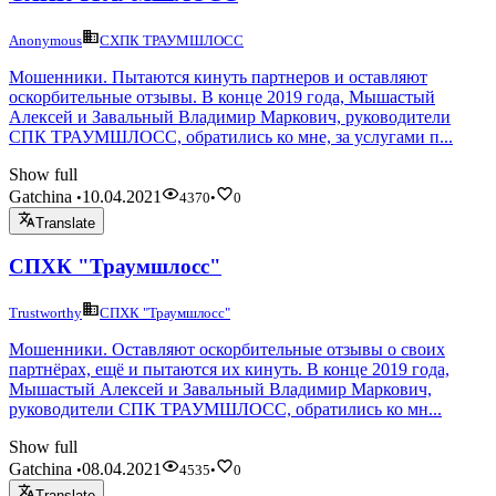
Anonymous
СХПК ТРАУМШЛОСС
Мошенники. Пытаются кинуть партнеров и оставляют
оскорбительные отзывы. В конце 2019 года, Мышастый
Алексей и Завальный Владимир Маркович, руководители
СПК ТРАУМШЛОСС, обратились ко мне, за услугами п...
Show full
Gatchina
10.04.2021
•
4370
•
0
Translate
СПХК "Траумшлосс"
Trustworthy
СПХК "Траумшлосс"
Мошенники. Оставляют оскорбительные отзывы о своих
партнёрах, ещё и пытаются их кинуть. В конце 2019 года,
Мышастый Алексей и Завальный Владимир Маркович,
руководители СПК ТРАУМШЛОСС, обратились ко мн...
Show full
Gatchina
08.04.2021
•
4535
•
0
Translate