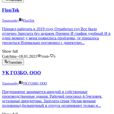
FlonTek
Trustworthy
FlonTek
Пришел работать в 2019 году Отработал год Все было
отлично Зарплата без задржек Премии И график удобный И в
один момент у меня появились проблемы, те пришлось
уволиться Нормально поговорил с директоро...
Show full
Gatchina
18.01.2021
•
5048
•
0
Translate
УК ГОЗБО, ООО
Trustworthy
УК ГОЗБО, ООО
Предприятие занимается арендой и собственные
производственные здания. Рабочий персонал 4-5человек,
остальные арендаторы. Зарплата,серая '(белая меньше
половины),больничный и отпуск оплачивают только и...