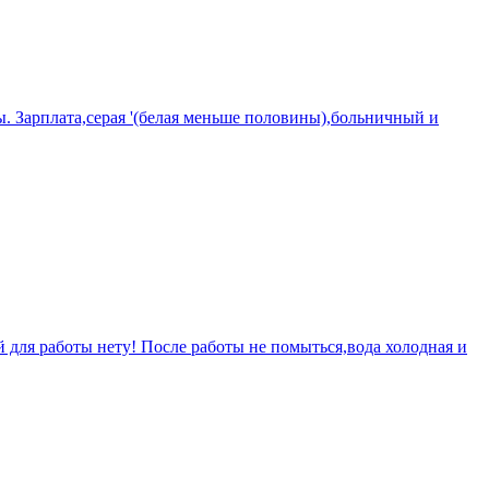
. Зарплата,серая '(белая меньше половины),больничный и
 для работы нету! После работы не помыться,вода холодная и