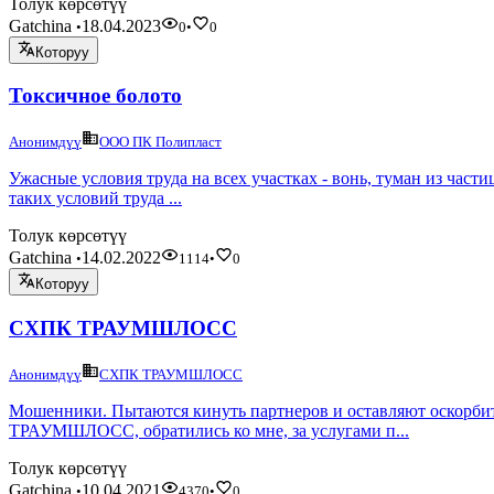
Толук көрсөтүү
Gatchina
18.04.2023
•
0
•
0
Которуу
Токсичное болото
Анонимдүү
ООО ПК Полипласт
Ужасные условия труда на всех участках - вонь, туман из част
таких условий труда ...
Толук көрсөтүү
Gatchina
14.02.2022
•
1114
•
0
Которуу
СХПК ТРАУМШЛОСС
Анонимдүү
СХПК ТРАУМШЛОСС
Мошенники. Пытаются кинуть партнеров и оставляют оскорби
ТРАУМШЛОСС, обратились ко мне, за услугами п...
Толук көрсөтүү
Gatchina
10.04.2021
•
4370
•
0