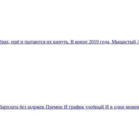
рах, ещё и пытаются их кинуть. В конце 2019 года, Мышастый
 Зарплата без задржек Премии И график удобный И в один момен