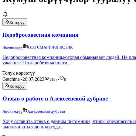
Которуу
Недобросовестная компания
Ишенимдүү
ООО СМАРТ ЛОГИСТИК
Недобросовестная компания,которая обманывает людей. Не пла
ужасные. Пожаробезопасности...
Толук көрсөтүү
Gatchina
26.07.2023
•
1197
•
0
Которуу
Отзыв о работе в Алексеевской дубраве
Анонимдүү
Алексеевская дубрава
Хочу оставить отзыв о данном питомнике, чтобы обезопасить и
выплачиваться до полугода...