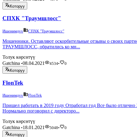
Которуу
СПХК "Траумшлосс"
Ишенимдүү
СПХК "Траумшлосс"
Мошенники. Оставляют оскорбительные отзывы о своих партнё
ТРАУМШЛОСС, обратились ко мн...
Толук көрсөтүү
Gatchina
08.04.2021
•
4534
•
0
Которуу
FlonTek
Ишенимдүү
FlonTek
Пришел работать в 2019 году Отработал год Все было отлично
Нормально поговорил с директоро...
Толук көрсөтүү
Gatchina
18.01.2021
•
5048
•
0
Которуу