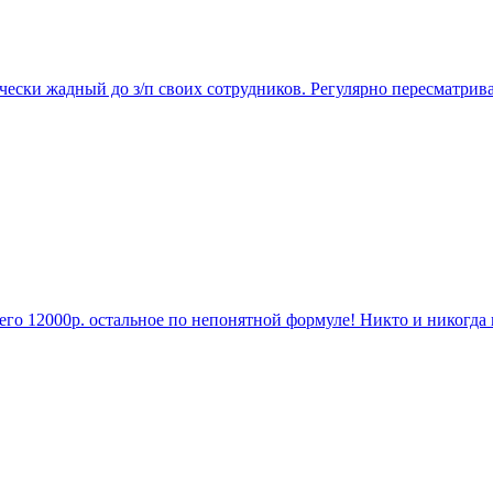
чески жадный до з/п своих сотрудников. Регулярно пересматрив
о 12000р. остальное по непонятной формуле! Никто и никогда не