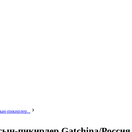
ын-пикирлер...
сын-пикирлер Gatchina/Россия