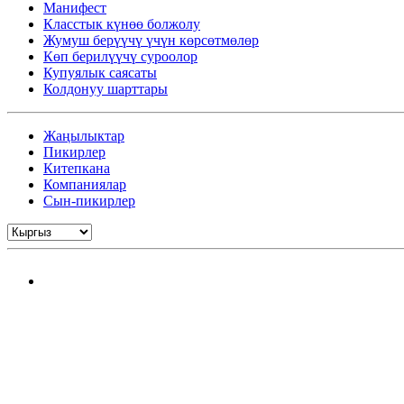
Манифест
Класстык күнөө болжолу
Жумуш берүүчү үчүн көрсөтмөлөр
Көп берилүүчү суроолор
Купуялык саясаты
Колдонуу шарттары
Жаңылыктар
Пикирлер
Китепкана
Компаниялар
Сын-пикирлер