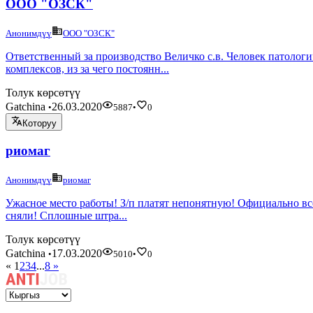
ООО "ОЗСК"
Анонимдүү
ООО "ОЗСК"
Ответственный за производство Величко с.в. Человек патологи
комплексов, из за чего постоянн...
Толук көрсөтүү
Gatchina
26.03.2020
•
5887
•
0
Которуу
риомаг
Анонимдүү
риомаг
Ужасное место работы! З/п платят непонятную! Официально всег
сняли! Сплошные штра...
Толук көрсөтүү
Gatchina
17.03.2020
•
5010
•
0
«
1
2
3
4
...
8
»