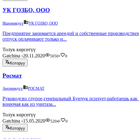
УК ГОЗБО, ООО
Ишенимдүү
УК ГОЗБО, ООО
Предприятие занимается арендой и собственные производственн
отпуск оплачивают только и...
Толук көрсөтүү
Gatchina
20.11.2020
•
5050
•
0
Которуу
Росмат
Анонимдүү
РОСМАТ
Руководсво глупое,генеральный Бунчук психует,работаешь как 
вонючая как из унитаза...
Толук көрсөтүү
Gatchina
15.05.2020
•
5204
•
0
Которуу