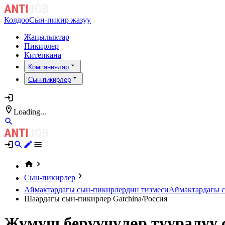
Колдоо
Сын-пикир жазуу
Жаңылыктар
Пикирлер
Китепкана
Компаниялар
Сын-пикирлер
Loading...
Сын-пикирлер
Аймактардагы сын-пикирлердин тизмеси
Аймактардагы с
Шаардагы сын-пикирлер Gatchina/Россия
Жумуш берүүчүлөр тууралуу 