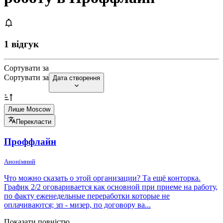
1 відгук
Сортувати за
Сортувати за
Дата створення
Лише Moscow
Перекласти
Проффлайн
Анонімний
Что можно сказать о этой организации? Та ещё конторка.
График 2/2 оговаривается как основной при приеме на работу,
по факту еженедельные переработки которые не
оплачиваются; зп - мизер, по договору ва...
Показати повністю