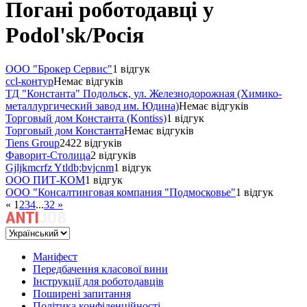
Погані роботодавці у
Podol'sk/Росія
ООО "Брокер Сервис"
1 відгук
ccl-контур
Немає відгуків
ТД "Константа" Подольск, ул. Железнодорожная (Химико-
металлургический завод им. Юдина)
Немає відгуків
Торговый дом Константа (Kontiss)
1 відгук
Торговый дом Константа
Немає відгуків
Tiens Group
2422 відгуків
Фаворит-Столица
2 відгуків
Gjljkmcrfz Ytldb;bvjcnm
1 відгук
ООО ПИТ-КОМ
1 відгук
ООО "Консалтинговая компания "Подмосковье"
1 відгук
«
1
2
3
4
...
32
»
Маніфест
Передбачення класової вини
Інструкції для роботодавців
Поширені запитання
Політика конфіденційності