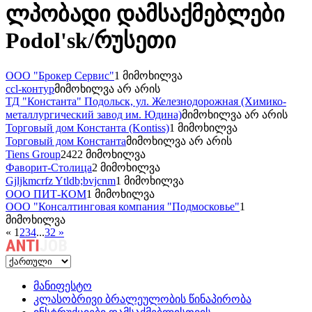
ლპობადი დამსაქმებლები
Podol'sk/რუსეთი
ООО "Брокер Сервис"
1 მიმოხილვა
ccl-контур
მიმოხილვა არ არის
ТД "Константа" Подольск, ул. Железнодорожная (Химико-
металлургический завод им. Юдина)
მიმოხილვა არ არის
Торговый дом Константа (Kontiss)
1 მიმოხილვა
Торговый дом Константа
მიმოხილვა არ არის
Tiens Group
2422 მიმოხილვა
Фаворит-Столица
2 მიმოხილვა
Gjljkmcrfz Ytldb;bvjcnm
1 მიმოხილვა
ООО ПИТ-КОМ
1 მიმოხილვა
ООО "Консалтинговая компания "Подмосковье"
1
მიმოხილვა
«
1
2
3
4
...
32
»
მანიფესტო
კლასობრივი ბრალეულობის წინაპირობა