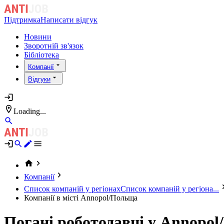
Підтримка
Написати відгук
Новини
Зворотній зв'язок
Бібліотека
Компанії
Відгуки
Loading...
Компанії
Список компаній у регіонах
Список компаній у регіона...
Компанії в місті Annopol/Польща
Погані роботодавці у Annopo