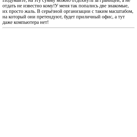
Подумайте, на эту сумму можно отдохнуть за границей, а не
отдать не известно кому!У меня так попались две знакомые,
их просто жаль. В серьёзной организации с таким масштабом,
на который они претендуют, будет приличный офис, а тут
даже компьютера нет!