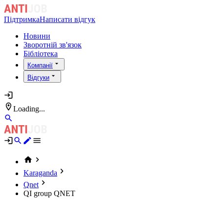
Підтримка
Написати відгук
Новини
Зворотній зв'язок
Бібліотека
Компанії
Відгуки
Loading...
Karaganda
Qnet
QI group QNET