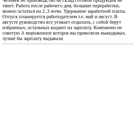
Человек не производство не склад готовой продукции не
тянет. Работа после рабочего дня, большие переработки,
можно остаться на 2..3 ночи. Удержание заработной платы.
Отпуск планируется работодателем т.е. май и август. В
августе руководство все уезжает отдыхать, с собой берут
избранных, остальных кидают на зарплату. Компанию не
советую А мороженное которое вы привозили выкидывал,
лучше бы зарплату выдавали