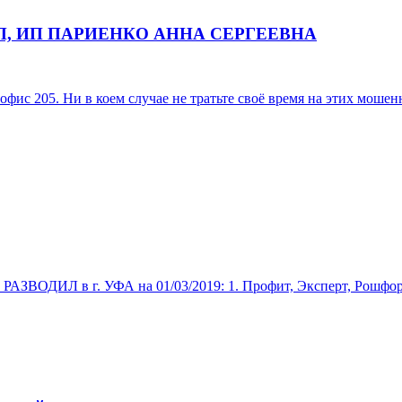
П, ИП ПАРИЕНКО АННА СЕРГЕЕВНА
205. Ни в коем случае не тратьте своё время на этих мошенни
ИЛ в г. УФА на 01/03/2019: 1. Профит, Эксперт, Рошфор, Ш