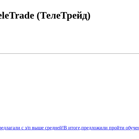
TeleTrade (ТелеТрейд)
едлагали с з/п выше средней!В итоге,предложили пройти обучен