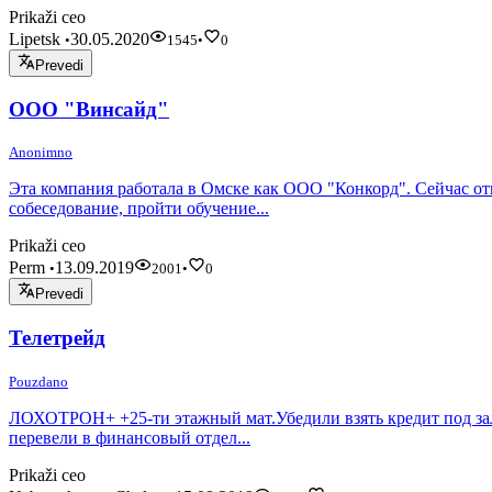
Prikaži ceo
Lipetsk
30.05.2020
•
1545
•
0
Prevedi
ООО "Винсайд"
Anonimno
Эта компания работала в Омске как ООО "Конкорд". Сейчас отк
собеседование, пройти обучение...
Prikaži ceo
Perm
13.09.2019
•
2001
•
0
Prevedi
Телетрейд
Pouzdano
ЛОХОТРОН+ +25-ти этажный мат.Убедили взять кредит под залог
перевели в финансовый отдел...
Prikaži ceo