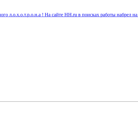
 л.о.х.о.т.р.о.н.а ! На сайте HH.ru в поисках работы набрел на 