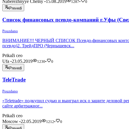
Naberezhnyye Chelny
15.08.2019
•
1287
•
0
Prevedi
Список финансовых псевдо-компаний г.Уфы (Све
Pouzdano
ВНИМАНИЕ!!! ЧЕРНЫЙ СПИСОК Псевдо-финансовых контор РАЗВОД
псевдо)2. ТрейдПРО (Чернышевск...
Prikaži ceo
Ufa
23.05.2019
•
1230
•
0
Prevedi
TeleTrade
Pouzdano
«Teletrade» подкупил судью и выиграл иск о защите деловой ре
сайте арбитражног...
Prikaži ceo
Moscow
22.05.2019
•
1212
•
0
Prevedi