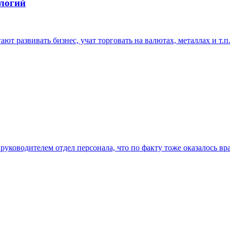
ологий
гают развивать бизнес, учат торговать на валютах, металлах и т.
уководителем отдел персонала, что по факту тоже оказалось вра