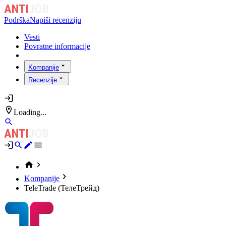
Podrška
Napiši recenziju
Vesti
Povratne informacije
Kompanije
Recenzije
Loading...
Kompanije
TeleTrade (ТелеТрейд)