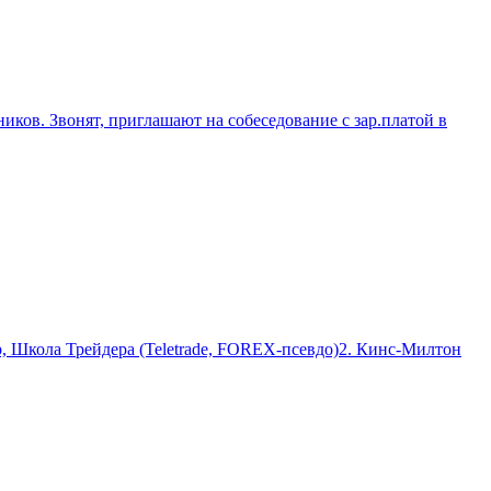
ков. Звонят, приглашают на собеседование с зар.платой в
кола Трейдера (Teletrade, FOREX-псевдо)2. Кинс-Милтон