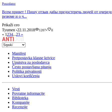
Pouzdano
Всем привет ! Пишу отзыв дабы предостеречь людей от очередного
резюме и о ч...
Prikaži ceo
Tyumen
22.11.2018
•
1207
•
0
«
1
2
3
4
...
23
»
Manifest
Pretpostavka klasne krivice
Uputstva za poslodavca
Često postavljana pitanja
Politika privatnosti
Uslovi korišćenja
Vesti
Povratne informacije
Biblioteka
Kompanije
Recenzije