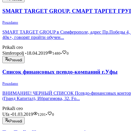
SMART TARGET GROUP, СМАРТ ТАРГЕТ ГРУ
Pouzdano
SMART TARGET GROUP в Симферополе, адрес Пр.Победы 4, офис 
40к+, говорят пройти обучен...
Prikaži ceo
Simferopolj
18.04.2019
•
1480
•
0
Prevedi
Список финансовых псевдо-компаний г.Уфы
Pouzdano
ВНИМАНИЕ! ЧЕРНЫЙ СПИСОК Псевдо-финансовых контор РАЗВОД
(Гранд Капитал), Ибрагимова, 32. Fo...
Prikaži ceo
Ufa
01.03.2019
•
1201
•
0
Prevedi