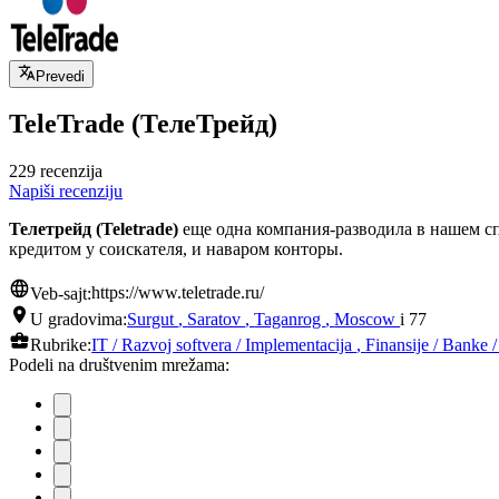
Prevedi
TeleTrade (ТелеТрейд)
229 recenzija
Napiši recenziju
Телетрейд (Teletrade)
еще одна компания-разводила в нашем сп
кредитом у соискателя, и наваром конторы.
Veb-sajt:
https://www.teletrade.ru/
U gradovima:
Surgut
,
Saratov
,
Taganrog
,
Moscow
i 77
Rubrike:
IT / Razvoj softvera / Implementacija
,
Finansije / Banke 
Podeli na društvenim mrežama: