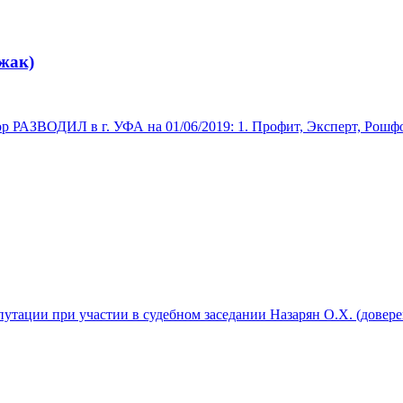
жак)
ИЛ в г. УФА на 01/06/2019: 1. Профит, Эксперт, Рошфор, Шко
путации при участии в судебном заседании Назарян О.Х. (доверен