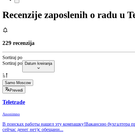
Recenzije zaposlenih o radu u 
229 recenzija
Sortiraj po
Sortiraj po
Datum kreiranja
Samo Moscow
Prevedi
Teletrade
Anonimno
В поисках работы нашел эту компашку!Вакансию бухгалтера пр
сейчас денег нет)с обещани...