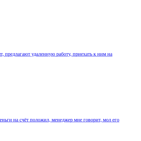
т, предлагают удаленную работу, приехать к ним на
еньги на счёт положил, менеджер мне говорит, мол его