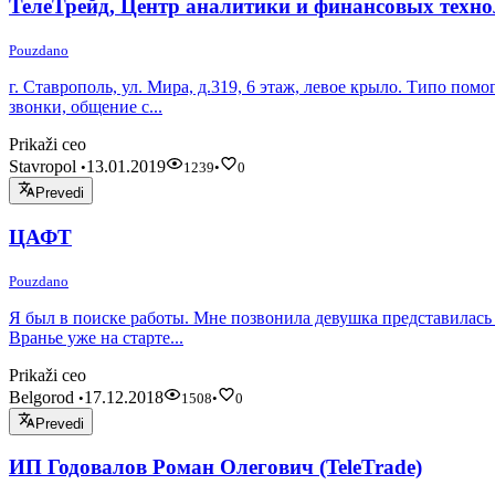
ТелеТрейд, Центр аналитики и финансовых техн
Pouzdano
г. Ставрополь, ул. Мира, д.319, 6 этаж, левое крыло. Типо помо
звонки, общение с...
Prikaži ceo
Stavropol
13.01.2019
•
1239
•
0
Prevedi
ЦАФТ
Pouzdano
Я был в поиске работы. Мне позвонила девушка представилась р
Вранье уже на старте...
Prikaži ceo
Belgorod
17.12.2018
•
1508
•
0
Prevedi
ИП Годовалов Роман Олегович (TeleTrade)