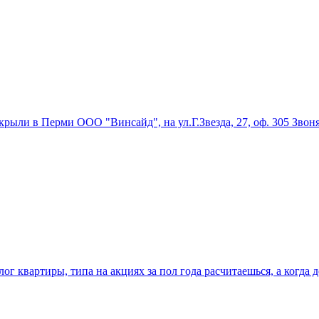
рыли в Перми ООО "Винсайд", на ул.Г.Звезда, 27, оф. 305 Звоня
 квартиры, типа на акциях за пол года расчитаешься, а когда д