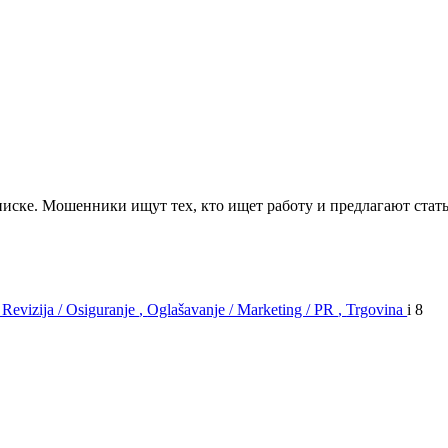
иске. Мошенники ищут тех, кто ищет работу и предлагают стат
/ Revizija / Osiguranje
,
Oglašavanje / Marketing / PR
,
Trgovina
i 8