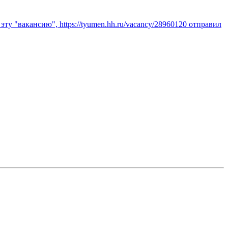
эту "вакансию", https://tyumen.hh.ru/vacancy/28960120 отправил