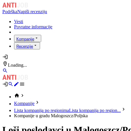
Podrška
Napiši recenziju
Vesti
Povratne informacije
Kompanije
Recenzije
Loading...
Kompanije
Lista kompanija po regionima
Lista kompanija po region...
Kompanije u gradu Malogoszcz/Poljska
Loši poslodavci u Malogoszcz/P