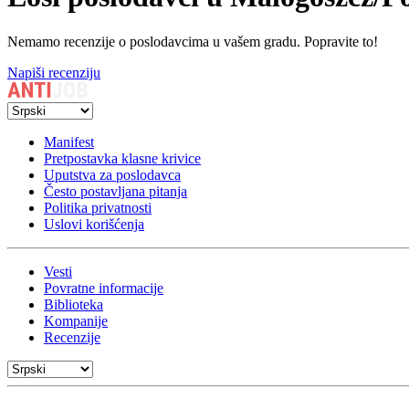
Nemamo recenzije o poslodavcima u vašem gradu. Popravite to!
Napiši recenziju
Manifest
Pretpostavka klasne krivice
Uputstva za poslodavca
Često postavljana pitanja
Politika privatnosti
Uslovi korišćenja
Vesti
Povratne informacije
Biblioteka
Kompanije
Recenzije